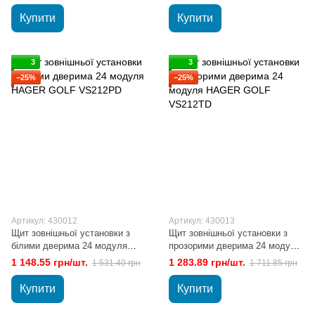
Купити
Купити
3
3
−25%
−25%
Артикул: 430012
Артикул: 430013
Щит зовнішньої установки з
Щит зовнішньої установки з
білими дверима 24 модуля
прозорими дверима 24 модуля
HAGER GOLF VS212РD
HAGER GOLF VS212TD
1 148.55 грн/шт.
1 283.89 грн/шт.
1 531.40 грн
1 711.85 грн
Купити
Купити