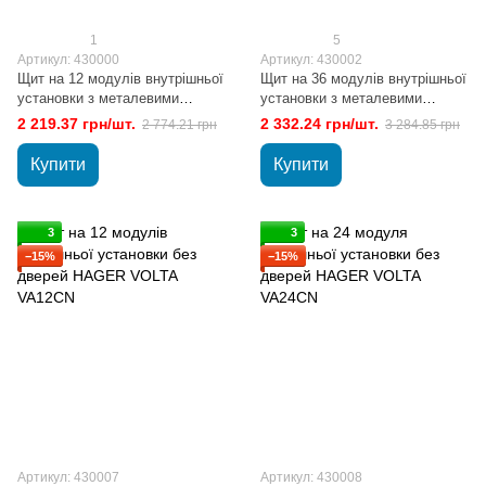
1
5
Артикул: 430000
Артикул: 430002
Щит на 12 модулів внутрішньої
Щит на 36 модулів внутрішньої
установки з металевими
установки з металевими
дверима HAGER VOLTA
дверима HAGER VOLTA
2 219.37 грн/шт.
2 332.24 грн/шт.
2 774.21 грн
3 284.85 грн
VU12UA
VU36UA
Купити
Купити
3
3
−15%
−15%
Артикул: 430007
Артикул: 430008