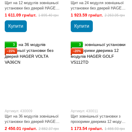
Щит на 12 модулів зовнішньої
Щит на 24 модуля зовнішньої
установки без дверей HAGER
установки без дверей HAGER
VOLTA VA12CN
VOLTA VA24CN
1 611.09 грн/шт.
1 923.59 грн/шт.
1 895.40 грн
2 263.05 грн
Купити
Купити
3
3
−15%
−20%
Артикул: 430009
Артикул: 430011
Щит на 36 модулів зовнішньої
Щит зовнішньої установки з
установки без дверей HAGER
прозорими дверима 12 модулів
VOLTA VA36CN
HAGER GOLF VS112TD
2 450.01 грн/шт.
1 173.54 грн/шт.
2 882.37 грн
1 466.93 грн