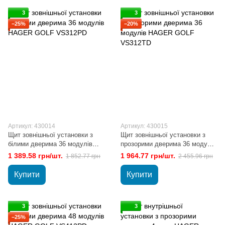
3
3
−25%
−20%
Артикул: 430014
Артикул: 430015
Щит зовнішньої установки з
Щит зовнішньої установки з
білими дверима 36 модулів
прозорими дверима 36 модулів
HAGER GOLF VS312РD
HAGER GOLF VS312TD
1 389.58 грн/шт.
1 964.77 грн/шт.
1 852.77 грн
2 455.96 грн
Купити
Купити
3
3
−25%