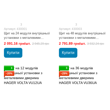
3
3
Артикул: 430001
Артикул: 430003
Щит на 24 модуля внутрішньої
Щит на 48 модулів внутрішньої
установки з металевими
установки з металевими
дверима HAGER VOLTA
дверима HAGER VOLTA
2 091.16 грн/шт.
2 791.89 грн/шт.
2 945.29 грн
3 932.24 грн
VU24UA
VU48UA
Купити
Купити
3
3
−20%
−29%