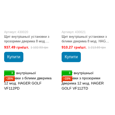
Артикул: 430020
Артикул: 430021
Щит внутрішньої установки з
Щит внутрішньої установки з
прозорими дверима 8 мод.
білими дверима 8 мод. HAGER
HAGER GOLF VF108TD
GOLF VF108РD
937.49 грн/шт.
910.27 грн/шт.
1 102.93 грн
1 213.69 грн
Купити
Купити
3
3
−25%
−15%