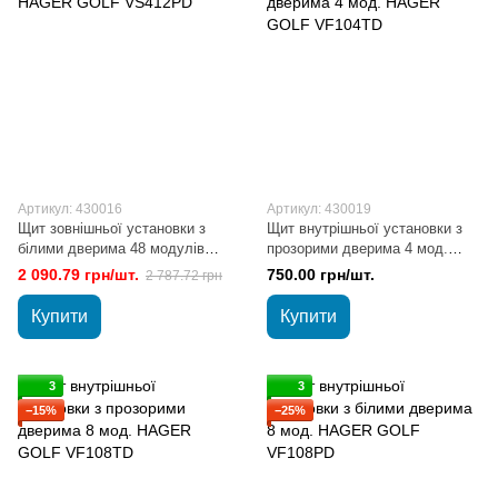
Артикул: 430016
Артикул: 430019
Щит зовнішньої установки з
Щит внутрішньої установки з
білими дверима 48 модулів
прозорими дверима 4 мод.
HAGER GOLF VS412РD
HAGER GOLF VF104TD
2 090.79 грн/шт.
750.00 грн/шт.
2 787.72 грн
Купити
Купити
3
3
−15%
−25%