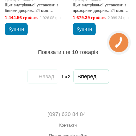
Щит внутрішньої установки з
Щит внутрішньої установки з
білими дверима 24 мод.
прозорими дверима 24 мод.
HAGER GOLF VF212РD
HAGER GOLF VF212TD
1 444.56 грн/шт.
1 679.39 грн/шт.
1 926.08 грн
2 099.24 грн
Купити
Купити
Показати ще 10 товарів
Назад
Вперед
1
з 2
(097) 620 84 84
Контакти
Повна версія сайту