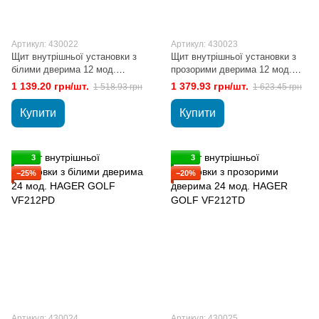
Артикул: 430022
Артикул: 430023
Щит внутрішньої установки з
Щит внутрішньої установки з
білими дверима 12 мод.
прозорими дверима 12 мод.
HAGER GOLF VF112РD
HAGER GOLF VF112TD
1 139.20 грн/шт.
1 379.93 грн/шт.
1 518.93 грн
1 623.45 грн
Купити
Купити
3
3
−25%
−20%
Артикул: 430024
Артикул: 430025