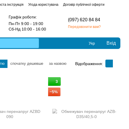
ста інструкція
Угода користувача
Договір публічної оферти
Графік роботи:
(097) 620 84 84
Пн-Пт 9:00 - 19:00
Передзвонити вам?
Сб-Нд 10:00 - 16:00
Вхід
Укр
Відображення:
стю
спочатку дешевше
за назвою
3
−5%