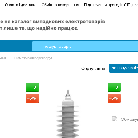
Оплата і доставка
Обмін та повернення
Підключення проводів СІП, про
е керівництво
Кабель Гал-Кат
CAME
Обмежувачі перенапруг
за популярні
Сортування:
3
3
−5%
−5%