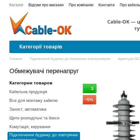
Перейти до основного контенту
Каталог
Відгуки про магазин
Про компанію
Контакти
Про кабель
Сертифікати відповідності
Проводка в квартирі від А до Я покроков
Категорії товарів
Головна
Підключення будинку до повітряних електромереж
Арматура SI
Обмежувачі перенапруг
Категории товаров
3
Кабельна продукція
−5%
Все для монтажу кабелю
Захист, автоматика
Щити розподільчі та бокси
Комутація, керування
Підключення будинку до повітряних
електромереж