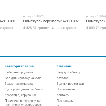
Артикул: 1280220
Артикул: 128024
 AZBD 091
Обмежувач перенапруг AZBD 092
Обмежувач 
4 425.57 грн/шт.
4 890.70 грн
8 грн/шт.
4 658.50 грн/шт.
Категорії товарів
Клієнтам
Кабельна продукція
Вхід до кабінету
Все для монтажу кабелю
Каталог
Захист, автоматика
Відгуки про магазин
Щити розподільчі та бокси
Про компанію
Комутація, керування
Контакти
Підключення будинку до
Про кабель
повітряних електромереж