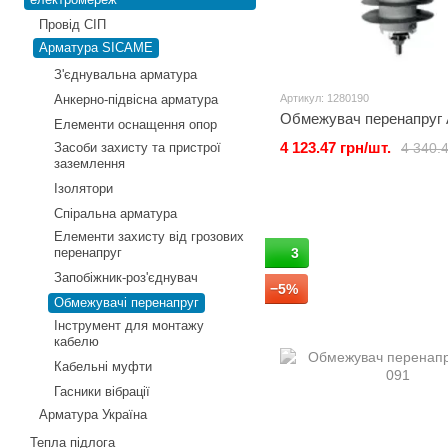
Провід СІП
Арматура SICAME
З'єднувальна арматура
Анкерно-підвісна арматура
Артикул: 1280190
Обмежувач перенапруг
Елементи оснащення опор
4 123.47 грн/шт.
4 340.4
Засоби захисту та пристрої
заземлення
Ізолятори
Спіральна арматура
Елементи захисту від грозових
перенапруг
3
Запобіжник-роз'єднувач
−5%
Обмежувачі перенапруг
Інструмент для монтажу
кабелю
Кабельні муфти
Гасники вібрації
Арматура Україна
Тепла підлога