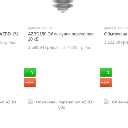
Артикул: 1280140
Артикул: 128012
 AZBD 151
AZBD150 Обмежувач перенапруг
Обмежувач 
10 кВ
3 121.39 грн
9 грн/шт.
3 589.94 грн/шт.
3 778.88 грн/шт.
3
3
−5%
−5%