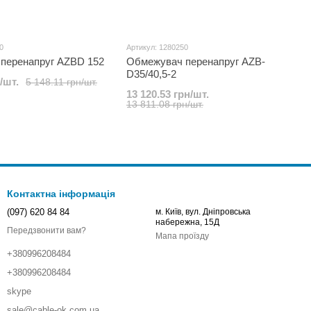
0
Артикул: 1280250
перенапруг AZBD 152
Обмежувач перенапруг AZB-
D35/40,5-2
/шт.
5 148.11 грн/шт.
13 120.53 грн/шт.
13 811.08 грн/шт.
Контактна інформація
(097) 620 84 84
м. Київ, вул. Дніпровська
набережна, 15Д
Передзвонити вам?
Мапа проїзду
+380996208484
+380996208484
skype
sale@cable-ok.com.ua