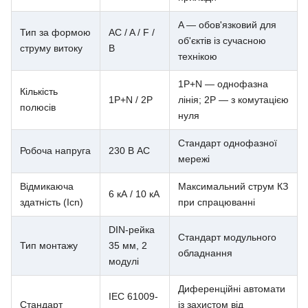
A — обов'язковий для
Тип за формою
AC / A / F /
об'єктів із сучасною
струму витоку
B
технікою
1P+N — однофазна
Кількість
1P+N / 2P
лінія; 2P — з комутацією
полюсів
нуля
Стандарт однофазної
Робоча напруга
230 В AC
мережі
Відмикаюча
Максимальний струм КЗ
6 кА / 10 кА
здатність (Icn)
при спрацюванні
DIN-рейка
Стандарт модульного
Тип монтажу
35 мм, 2
обладнання
модулі
Диференційні автомати
IEC 61009-
Стандарт
із захистом від