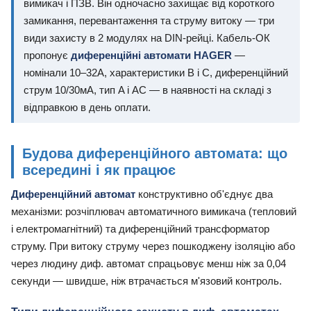
вимикач і ПЗВ. Він одночасно захищає від короткого
замикання, перевантаження та струму витоку — три
види захисту в 2 модулях на DIN-рейці. Кабель-ОК
пропонує
диференційні автомати HAGER
—
номінали 10–32А, характеристики B і C, диференційний
струм 10/30мА, тип A і AC — в наявності на складі з
відправкою в день оплати.
Будова диференційного автомата: що
всередині і як працює
Диференційний автомат
конструктивно об'єднує два
механізми: розчіплювач автоматичного вимикача (тепловий
і електромагнітний) та диференційний трансформатор
струму. При витоку струму через пошкоджену ізоляцію або
через людину диф. автомат спрацьовує менш ніж за 0,04
секунди — швидше, ніж втрачається м'язовий контроль.