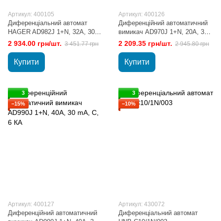
Артикул: 400105
Артикул: 400126
Диференціальний автомат
Диференційний автоматичний
HAGER AD982J 1+N, 32A, 30
вимикач AD970J 1+N, 20A, 30
mA, С, 6 КА, A, 2м
mA, С, 6 КА
2 934.00 грн/шт.
2 209.35 грн/шт.
3 451.77 грн
2 945.80 грн
Купити
Купити
3
3
−15%
−10%
Артикул: 400127
Артикул: 430072
Диференційний автоматичний
Диференціальний автомат