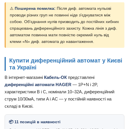
⚠️
Поширена помилка:
Після диф. автомата нульові
проводи різних груп не повинні ніде з'єднуватися між
собою. Об'єднання нулів призводить до постійних хибних
спрацювань диференційного захисту. Кожна лінія з диф.
автоматом повинна мати повністю окремий нуль від
клеми «N» диф. автомата до навантаження.
Купити диференційний автомат у Києві
та Україні
В інтернет-магазині
Кабель-ОК
представлені
диференційні автомати HAGER
— 1P+N і 2P,
характеристики B і C, номінали 10–32А, диференційний
струм 10/30мА, типи A і AC — у постійній наявності на
складі в Києві.
📦 11 позицій в наявності