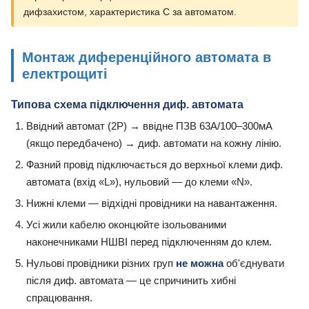
дифзахистом, характеристика C за автоматом.
Монтаж диференційного автомата в
електрощиті
Типова схема підключення диф. автомата
Ввідний автомат (2P) → ввідне ПЗВ 63А/100–300мА
(якщо передбачено) → диф. автомати на кожну лінію.
Фазний провід підключається до верхньої клеми диф.
автомата (вхід «L»), нульовий — до клеми «N».
Нижні клеми — відхідні провідники на навантаження.
Усі жили кабелю оконцюйте ізольованими
наконечниками НШВІ перед підключенням до клем.
Нульові провідники різних груп
не можна
об'єднувати
після диф. автомата — це спричинить хибні
спрацювання.