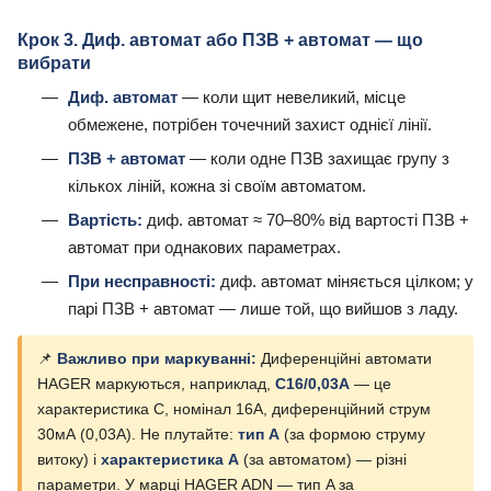
Крок 3. Диф. автомат або ПЗВ + автомат — що
вибрати
Диф. автомат
— коли щит невеликий, місце
обмежене, потрібен точечний захист однієї лінії.
ПЗВ + автомат
— коли одне ПЗВ захищає групу з
кількох ліній, кожна зі своїм автоматом.
Вартість:
диф. автомат ≈ 70–80% від вартості ПЗВ +
автомат при однакових параметрах.
При несправності:
диф. автомат міняється цілком; у
парі ПЗВ + автомат — лише той, що вийшов з ладу.
📌
Важливо при маркуванні:
Диференційні автомати
HAGER маркуються, наприклад,
C16/0,03A
— це
характеристика C, номінал 16А, диференційний струм
30мА (0,03А). Не плутайте:
тип A
(за формою струму
витоку) і
характеристика A
(за автоматом) — різні
параметри. У марці HAGER ADN — тип A за