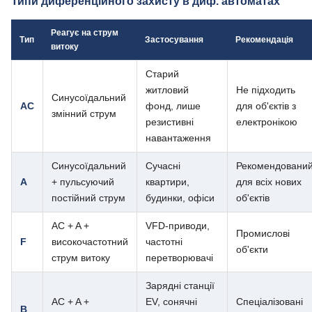
Типи диференційного захисту в диф. автоматах
Реагує на струм
Тип
Застосування
Рекомендація
витоку
Старий
житловий
Не підходить
Синусоїдальний
AC
фонд, лише
для об'єктів з
змінний струм
резистивні
електронікою
навантаження
Синусоїдальний
Сучасні
Рекомендовани
A
+ пульсуючий
квартири,
для всіх нових
постійний струм
будинки, офіси
об'єктів
AC + A +
VFD-приводи,
Промислові
F
високочастотний
частотні
об'єкти
струм витоку
перетворювачі
Зарядні станції
AC + A +
EV, сонячні
Спеціалізовані
B