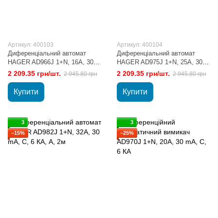
Артикул: 400103
Артикул: 400104
Диференціальний автомат
Диференціальний автомат
HAGER AD966J 1+N, 16A, 30
HAGER AD975J 1+N, 25A, 30
mA, С, 6 КА, A, 2м
mA, С, 6 КА, A, 2м
2 209.35 грн/шт.
2 209.35 грн/шт.
2 945.80 грн
2 945.80 грн
Купити
Купити
3
3
−15%
−25%