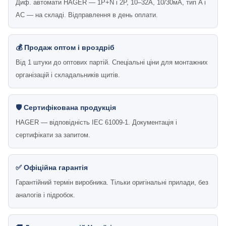
Диф. автомати HAGER — 1P+N і 2P, 10–32А, 10/30мА, тип A і
AC — на складі. Відправлення в день оплати.
💰 Продаж оптом і вроздріб
Від 1 штуки до оптових партій. Спеціальні ціни для монтажних
організацій і складальників щитів.
🛡 Сертифікована продукція
HAGER — відповідність IEC 61009-1. Документація і
сертифікати за запитом.
✅ Офіційна гарантія
Гарантійний термін виробника. Тільки оригінальні прилади, без
аналогів і підробок.