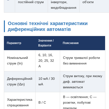
постійний струм
інвертори,
об'єкти
медобладнання
Основні технічні характеристики
диференційних автоматів
Значення /
Параметр
Пояснення
Варіанти
6, 10, 16,
Номінальний
Струм тривалої роботи
20, 25, 32
струм (In)
без вимкнення
А
Струм витоку, при якому
Диференційний
10 мА / 30
диф. автомат
струм (IΔn)
мА
вимикається
B — освітлення; C —
Характеристика
B / C
розетки, побутові
спрацювання
прилади