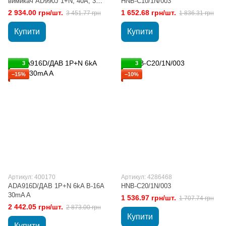
вимикач AD990J 1+N, 40A, 30
HNB-C10/1N/003
mA, С, 6 КА
2 934.00 грн/шт.
1 652.68 грн/шт.
3 451.77 грн
1 836.31 грн
Купити
Купити
3
3
−15%
−10%
Артикул: 400170
Артикул: 4286468
ADA916D/ДАВ 1P+N 6kA B-16A
HNB-C20/1N/003
30mA A
1 536.97 грн/шт.
1 707.74 грн
2 442.05 грн/шт.
2 873.00 грн
Купити
Купити