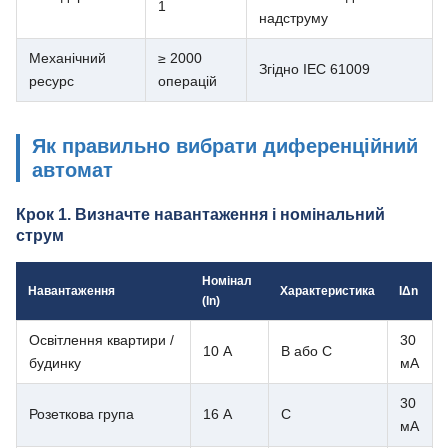
1
надструму
Механічний
≥ 2000
Згідно IEC 61009
ресурс
операцій
Як правильно вибрати диференційний
автомат
Крок 1. Визначте навантаження і номінальний
струм
Номінал
Навантаження
Характеристика
IΔn
(In)
Освітлення квартири /
30
10 А
B або C
будинку
мА
30
Розеткова група
16 А
C
мА