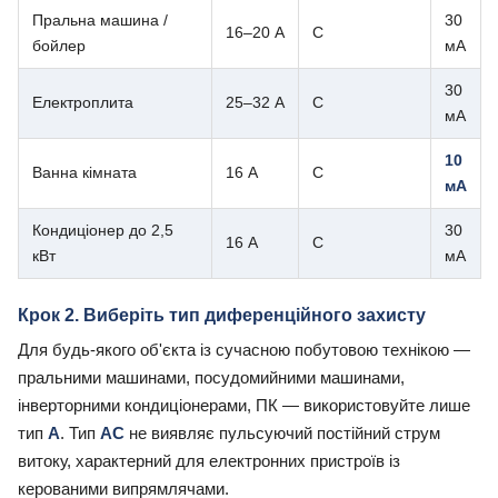
Пральна машина /
30
16–20 А
C
бойлер
мА
30
Електроплита
25–32 А
C
мА
10
Ванна кімната
16 А
C
мА
Кондиціонер до 2,5
30
16 А
C
кВт
мА
Крок 2. Виберіть тип диференційного захисту
Для будь-якого об'єкта із сучасною побутовою технікою —
пральними машинами, посудомийними машинами,
інверторними кондиціонерами, ПК — використовуйте лише
тип
A
. Тип
AC
не виявляє пульсуючий постійний струм
витоку, характерний для електронних пристроїв із
керованими випрямлячами.