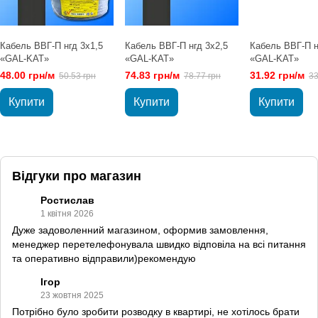
Кабель ВВГ-П нгд 3х1,5
Кабель ВВГ-П нгд 3х2,5
Кабель ВВГ-П н
«GAL-KAT»
«GAL-KAT»
«GAL-KAT»
48.00 грн/м
74.83 грн/м
31.92 грн/м
50.53 грн
78.77 грн
33
Купити
Купити
Купити
Відгуки про магазин
Ростислав
1 квітня 2026
Дуже задоволенний магазином, оформив замовлення,
менеджер перетелефонувала швидко відповіла на всі питання
та оперативно відправили)рекомендую
Ігор
23 жовтня 2025
Потрібно було зробити розводку в квартирі, не хотілось брати