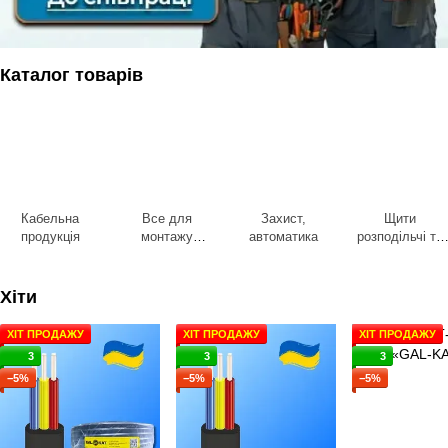
Каталог товарів
Кабельна
Все для
Захист,
Щити
продукція
монтажу
автоматика
розподільчі та
кабелю
бокси
Хіти
ХІТ ПРОДАЖУ
ХІТ ПРОДАЖУ
ХІТ ПРОДАЖУ
3
3
3
−5%
−5%
−5%