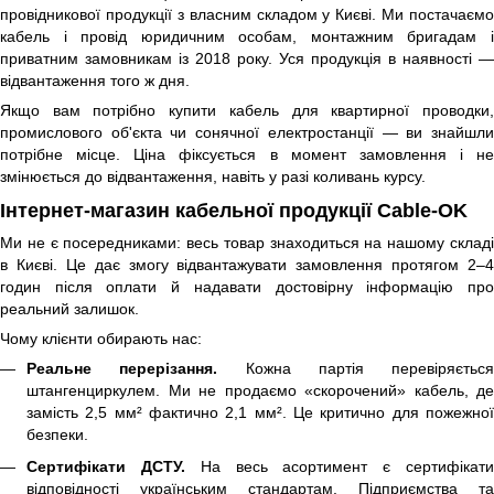
провідникової продукції з власним складом у Києві. Ми постачаємо
кабель і провід юридичним особам, монтажним бригадам і
приватним замовникам із 2018 року. Уся продукція в наявності —
відвантаження того ж дня.
Якщо вам потрібно купити кабель для квартирної проводки,
промислового об'єкта чи сонячної електростанції — ви знайшли
потрібне місце. Ціна фіксується в момент замовлення і не
змінюється до відвантаження, навіть у разі коливань курсу.
Інтернет-магазин кабельної продукції Cable-OK
Ми не є посередниками: весь товар знаходиться на нашому складі
в Києві. Це дає змогу відвантажувати замовлення протягом 2–4
годин після оплати й надавати достовірну інформацію про
реальний залишок.
Чому клієнти обирають нас:
Реальне перерізання.
Кожна партія перевіряється
штангенциркулем. Ми не продаємо «скорочений» кабель, де
замість 2,5 мм² фактично 2,1 мм². Це критично для пожежної
безпеки.
Сертифікати ДСТУ.
На весь асортимент є сертифікат
відповідності українським стандартам. Підприємства та