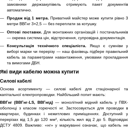
замовники держзакупівель отримують пакет документів
автоматично.
Продаж від 1 метра.
Приватний майстер може купити рівно 
метри ВВГнг 3×2,5 — без переплати за котушку.
Оптові поставки.
Для монтажних організацій і постачальникі
— окрема система цін, відстрочення, супровідна документація.
Консультація технічного спеціаліста.
Якщо є сумніви у
виборі марки чи перерізу — наш фахівець підбере правильний
кабель за параметрами навантаження, умовами прокладання
та вимогами ДБН.
Які види кабелю можна купити
Силові кабелі
Основа асортименту — силові кабелі для стаціонарної та
капітальної електропроводки. Найбільший попит мають:
ВВГнг (ВВГнг-LS, ВВГнгд)
— монолітний мідний кабель у ПВХ-
оболонці з класом горючості нг. Застосовується для проводки в
квартирах, будинках і нежитлових приміщеннях. Доступний у
перерізах від 1,5 до 120 мм², кількість жил від 2 до 5. Відповідає
ДСТУ 4809. Важливо: «нг» у маркуванні означає, що кабель не