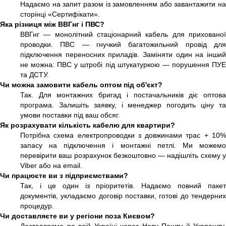
Надаємо на запит разом із замовленням або завантажити на
сторінці «Сертифікати».
Яка різниця між ВВГнг і ПВС?
ВВГнг — монолітний стаціонарний кабель для прихованої
проводки. ПВС — гнучкий багатожильний провід для
підключення переносних приладів. Заміняти один на інший
не можна: ПВС у штробі під штукатуркою — порушення ПУЕ
та ДСТУ.
Чи можна замовити кабель оптом під об'єкт?
Так. Для монтажних бригад і постачальників діє оптова
програма. Залишіть заявку, і менеджер погодить ціну та
умови поставки під ваш обсяг.
Як розрахувати кількість кабелю для квартири?
Потрібна схема електропроводки з довжинами трас + 10%
запасу на підключення і монтажні петлі. Ми можемо
перевірити ваш розрахунок безкоштовно — надішліть схему у
Viber або на email.
Чи працюєте ви з підприємствами?
Так, і це один із пріоритетів. Надаємо повний пакет
документів, укладаємо договір поставки, готові до тендерних
процедур.
Чи доставляєте ви у регіони поза Києвом?
Доставляємо по всій Україні через Нову Пошту й Укрпошту.