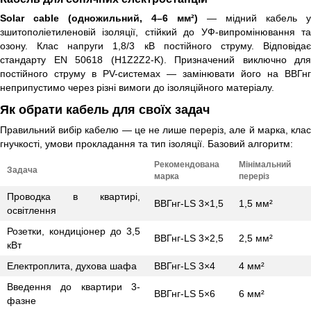
Solar cable (одножильний, 4–6 мм²)
— мідний кабель у
зшитополіетиленовій ізоляції, стійкий до УФ-випромінювання та
озону. Клас напруги 1,8/3 кВ постійного струму. Відповідає
стандарту EN 50618 (H1Z2Z2-K). Призначений виключно для
постійного струму в PV-системах — замінювати його на ВВГнг
неприпустимо через різні вимоги до ізоляційного матеріалу.
Як обрати кабель для своїх задач
Правильний вибір кабелю — це не лише переріз, але й марка, клас
гнучкості, умови прокладання та тип ізоляції. Базовий алгоритм:
Рекомендована
Мінімальний
Задача
марка
переріз
Проводка в квартирі,
ВВГнг-LS 3×1,5
1,5 мм²
освітлення
Розетки, кондиціонер до 3,5
ВВГнг-LS 3×2,5
2,5 мм²
кВт
Електроплита, духова шафа
ВВГнг-LS 3×4
4 мм²
Введення до квартири 3-
ВВГнг-LS 5×6
6 мм²
фазне