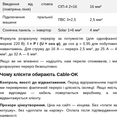
Введення від стовпа
СІП-4 2×16
16 мм²
(повітряна лінія)
Підключення пральної
ПВС 3×2,5
2,5 мм²
машини
Сонячна панель → інвертор
Solar 1×6 мм²
4 мм²
Формула розрахунку перерізу за потужністю (для однофазної
мережі 220 В):
I = P / (U × cos φ)
, де cos φ = 0,95 для побутови
навантажень. Для струму до 16 А — переріз 2,5 мм², до 25 А — 4
мм², до 32 А — 6 мм².
Якщо ви не впевнені — надішліть нам перелік споживачів, і ми
розрахуємо переріз безкоштовно.
Чому клієнти обирають Cable-OK
Контроль якості до відвантаження.
Перед відправленням партії
ми перевіряємо фактичний переріз і цілісність ізоляції. Якщо якість
не відповідає — кабель повертається виробнику, а не
відвантажується клієнту.
Прозоре ціноутворення.
Ціна на сайті — кінцева. Без «плати з
котушку», без «доплати за нарізку». Оплата після підтвердження
наявності.