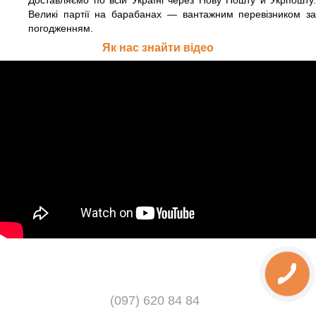
Великі партії на барабанах — вантажним перевізником за
погодженням.
Як нас знайти відео
(097) 620 84 84