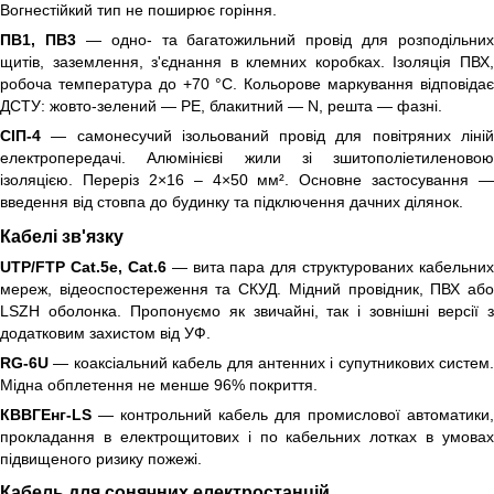
Вогнестійкий тип не поширює горіння.
ПВ1, ПВ3
— одно- та багатожильний провід для розподільних
щитів, заземлення, з'єднання в клемних коробках. Ізоляція ПВХ,
робоча температура до +70 °C. Кольорове маркування відповідає
ДСТУ: жовто-зелений — PE, блакитний — N, решта — фазні.
СІП-4
— самонесучий ізольований провід для повітряних ліній
електропередачі. Алюмінієві жили зі зшитополіетиленовою
ізоляцією. Переріз 2×16 – 4×50 мм². Основне застосування —
введення від стовпа до будинку та підключення дачних ділянок.
Кабелі зв'язку
UTP/FTP Cat.5e, Cat.6
— вита пара для структурованих кабельних
мереж, відеоспостереження та СКУД. Мідний провідник, ПВХ або
LSZH оболонка. Пропонуємо як звичайні, так і зовнішні версії з
додатковим захистом від УФ.
RG-6U
— коаксіальний кабель для антенних і супутникових систем.
Мідна обплетення не менше 96% покриття.
КВВГЕнг-LS
— контрольний кабель для промислової автоматики,
прокладання в електрощитових і по кабельних лотках в умовах
підвищеного ризику пожежі.
Кабель для сонячних електростанцій