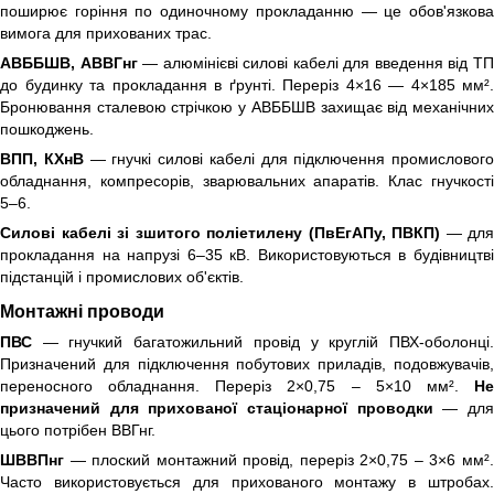
поширює горіння по одиночному прокладанню — це обов'язкова
вимога для прихованих трас.
АВББШВ, АВВГнг
— алюмінієві силові кабелі для введення від Т
до будинку та прокладання в ґрунті. Переріз 4×16 — 4×185 мм².
Бронювання сталевою стрічкою у АВББШВ захищає від механічних
пошкоджень.
ВПП, КХнВ
— гнучкі силові кабелі для підключення промислового
обладнання, компресорів, зварювальних апаратів. Клас гнучкості
5–6.
Силові кабелі зі зшитого поліетилену (ПвЕгАПу, ПВКП)
— для
прокладання на напрузі 6–35 кВ. Використовуються в будівництві
підстанцій і промислових об'єктів.
Монтажні проводи
ПВС
— гнучкий багатожильний провід у круглій ПВХ-оболонці.
Призначений для підключення побутових приладів, подовжувачів,
переносного обладнання. Переріз 2×0,75 – 5×10 мм².
Не
призначений для прихованої стаціонарної проводки
— дл
цього потрібен ВВГнг.
ШВВПнг
— плоский монтажний провід, переріз 2×0,75 – 3×6 мм².
Часто використовується для прихованого монтажу в штробах.