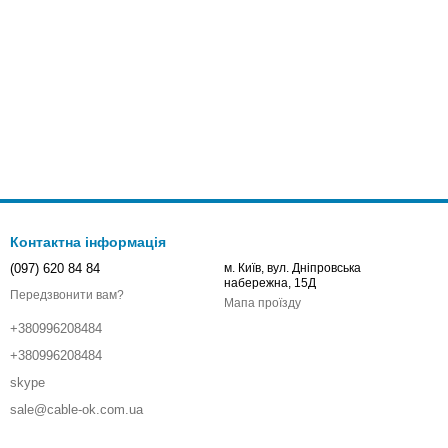
Контактна інформація
(097) 620 84 84
м. Київ, вул. Дніпровська
набережна, 15Д
Передзвонити вам?
Мапа проїзду
+380996208484
+380996208484
skype
sale@cable-ok.com.ua