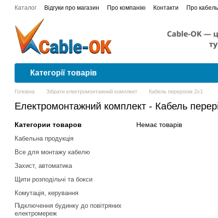
Перейти до основного контенту
Каталог
Відгуки про магазин
Про компанію
Контакти
Про кабель
Сертифікати відповідності
Проводка в квартирі від А до Я покроков
Категорії товарів
Головна
Зібрати електромонтажний комплект
Кабель перерізом 2х1
Електромонтажний комплект - Кабель перер
Категории товаров
Немає товарів
Кабельна продукція
Все для монтажу кабелю
Захист, автоматика
Щити розподільчі та бокси
Комутація, керування
Підключення будинку до повітряних
електромереж