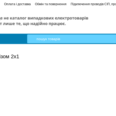
Оплата і доставка
Обмін та повернення
Підключення проводів СІП, про
е керівництво
Кабель Гал-Кат
ізом 2х1