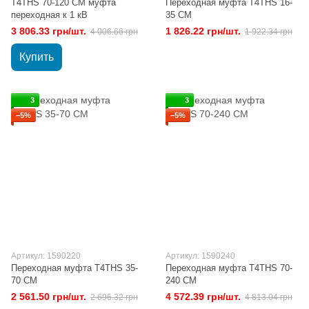
T4THS 70-120 CM муфта
Переходная муфта T4THS 16-
переходная к 1 кВ
35 CM
3 806.33 грн/шт.
1 826.22 грн/шт.
4 006.66 грн
1 922.34 грн
Купить
3
3
−5%
−5%
Артикул: 1590220
Артикул: 1590240
Переходная муфта T4THS 35-
Переходная муфта T4THS 70-
70 CM
240 CM
2 561.50 грн/шт.
4 572.39 грн/шт.
2 696.32 грн
4 813.04 грн