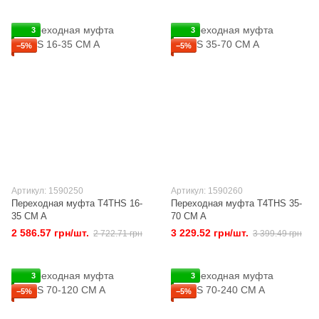
3
3
−5%
−5%
Артикул: 1590250
Артикул: 1590260
Переходная муфта T4THS 16-
Переходная муфта T4THS 35-
35 CM A
70 CM A
2 586.57 грн/шт.
3 229.52 грн/шт.
2 722.71 грн
3 399.49 грн
3
3
−5%
−5%