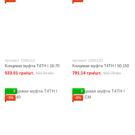
Артикул: 1580110
Артикул: 1580120
Концевая муфта T4TH I 16-70
Концевая муфта T4TH I 50-150
533.51 грн/шт.
791.14 грн/шт.
561.59 грн
832.78 грн
3
3
−5%
−5%