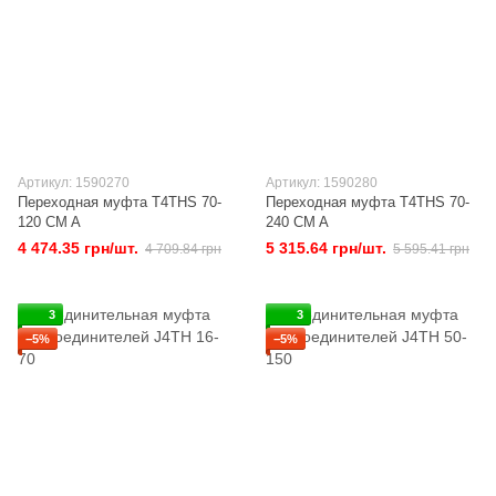
Артикул: 1590270
Артикул: 1590280
Переходная муфта T4THS 70-
Переходная муфта T4THS 70-
120 CM A
240 CM A
4 474.35 грн/шт.
5 315.64 грн/шт.
4 709.84 грн
5 595.41 грн
3
3
−5%
−5%