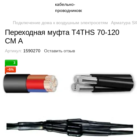
Подключение дома к воздушным электросетям
Арматура S
Переходная муфта T4THS 70-120
CM A
Артикул:
1590270
Оставить отзыв
3
−5%