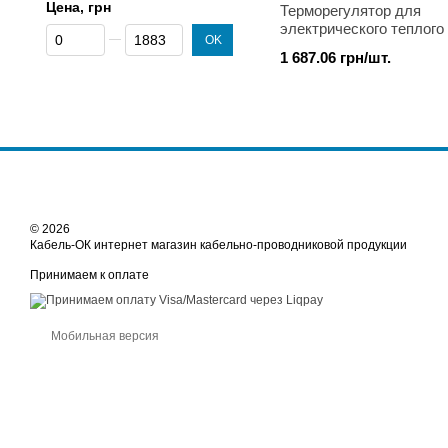
Цена, грн
Терморегулятор для
электрического теплого
От Цена, грн
До Цена, грн
OK
terneo pro
1 687.06 грн/шт.
© 2026
Кабель-ОК интернет магазин кабельно-проводниковой продукции
Принимаем к оплате
Мобильная версия