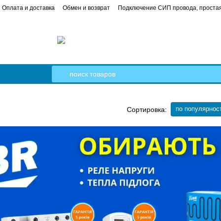
Оплата и доставка
Обмен и возврат
Подключение СИП провода, простая
 в квартире от А до Я пошаговое руководство
Кабель Гал-Кат
по популярнос
Сортировка: