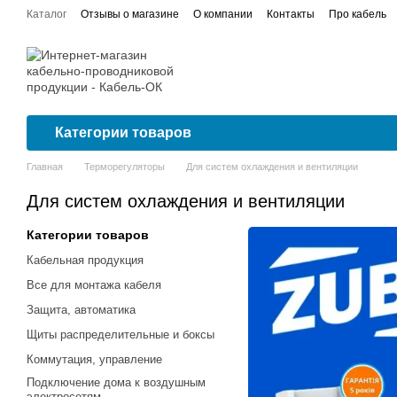
Перейти к основному контенту
Каталог
Отзывы о магазине
О компании
Контакты
Про кабель
Договор публичной оферты
Сертификаты соответствия
Проводка
Категории товаров
Главная
Терморегуляторы
Для систем охлаждения и вентиляции
Для систем охлаждения и вентиляции
Категории товаров
Кабельная продукция
Все для монтажа кабеля
Защита, автоматика
Щиты распределительные и боксы
Коммутация, управление
Подключение дома к воздушным
электросетям