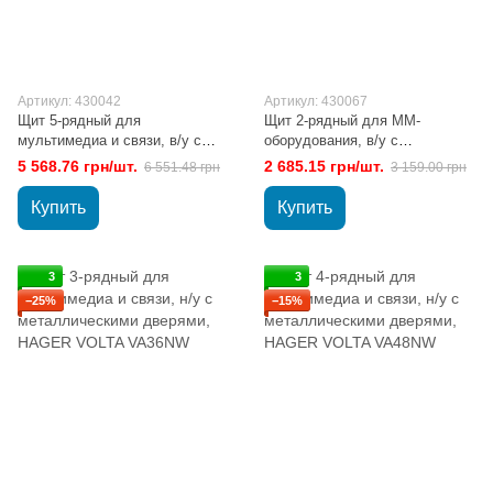
Артикул: 430042
Артикул: 430067
Щит 5-рядный для
Щит 2-рядный для ММ-
мультимедиа и связи, в/у с
оборудования, в/у с
металлическими дверями,
металлической дверью, VOLTA
5 568.76 грн/шт.
2 685.15 грн/шт.
6 551.48 грн
3 159.00 грн
HAGER VOLTA VU60NWB
VU24NWB
Купить
Купить
3
3
−25%
−15%