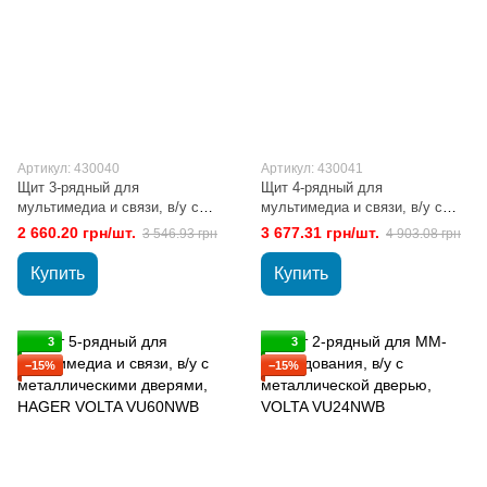
Артикул: 430040
Артикул: 430041
Щит 3-рядный для
Щит 4-рядный для
мультимедиа и связи, в/у с
мультимедиа и связи, в/у с
металлическими дверями,
металлическими дверями,
2 660.20 грн/шт.
3 677.31 грн/шт.
3 546.93 грн
4 903.08 грн
HAGER VOLTA VU36NWB
HAGER VOLTA VU48NWB
Купить
Купить
3
3
−15%
−15%