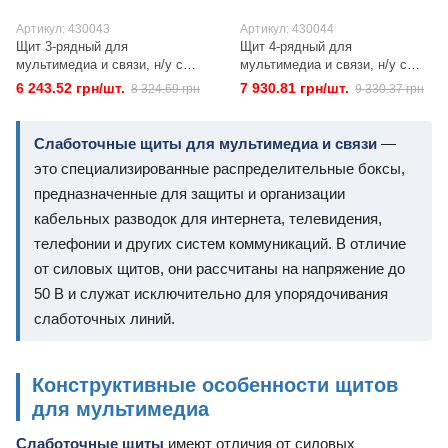
Артикул: 430043
Артикул: 430044
Щит 3-рядный для
Щит 4-рядный для
мультимедиа и связи, н/у с
мультимедиа и связи, н/у с
металлическими дверями,
металлическими дверями,
6 243.52 грн/шт.
7 930.81 грн/шт.
8 324.69 грн
9 330.37 грн
HAGER VOLTA VA36NW
HAGER VOLTA VA48NW
Слаботочные щиты для мультимедиа и связи
—
это специализированные распределительные боксы,
предназначенные для защиты и организации
кабельных разводок для интернета, телевидения,
телефонии и других систем коммуникаций. В отличие
от силовых щитов, они рассчитаны на напряжение до
50 В и служат исключительно для упорядочивания
слаботочных линий.
Конструктивные особенности щитов
для мультимедиа
Слаботочные щиты
имеют отличия от силовых