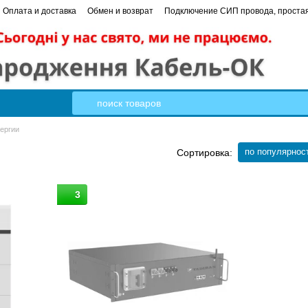
Оплата и доставка
Обмен и возврат
Подключение СИП провода, простая
 в квартире от А до Я пошаговое руководство
Кабель Гал-Кат
ергии
по популярнос
Сортировка:
3