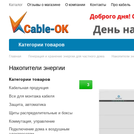
Перейти к основному контенту
Каталог
Отзывы о магазине
О компании
Контакты
Про кабель
Договор публичной оферты
Сертификаты соответствия
Проводка
Категории товаров
Главная
Генерация и хранение энергии для частного дома
Накопители эн
Накопители энергии
Категории товаров
3
Кабельная продукция
Все для монтажа кабеля
Защита, автоматика
Щиты распределительные и боксы
Коммутация, управление
Подключение дома к воздушным
электросетям