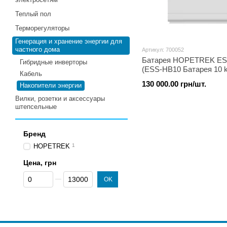
Теплый пол
Терморегуляторы
Генерация и хранение энергии для
частного дома
Артикул: 700052
Батарея HOPETREK ES
Гибридные инверторы
(ESS-HB10 Батарея 10 
Кабель
voltage + BMS)
130 000.00 грн/шт.
Накопители энергии
Вилки, розетки и аксессуары
штепсельные
Бренд
HOPETREK
1
Цена, грн
От Цена, грн
До Цена, грн
OK