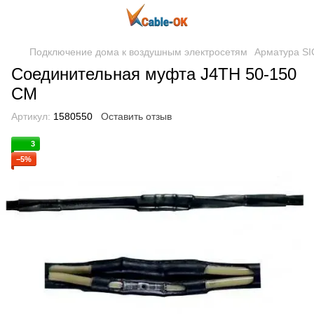
Подключение дома к воздушным электросетям
Арматура S
Соединительная муфта J4TH 50-150
СМ
Артикул:
1580550
Оставить отзыв
3
−5%