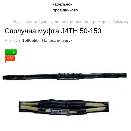
Підключення будинку до повітряних електромереж
Арматур
Сполучна муфта J4TH 50-150
Артикул:
1580550
Написати відгук
3
−5%