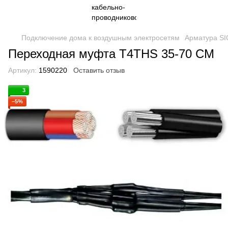
Подключение дома к воздушным электросетям
Арматура S
Переходная муфта T4THS 35-70 CM
Артикул:
1590220
Оставить отзыв
3
−5%