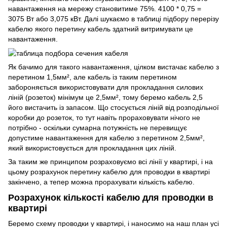
навантаження на мережу становитиме 75%. 4100 * 0,75 =
3075 Вт або 3,075 кВт. Далі шукаємо в таблиці підбору перерізу
кабелю якого перетину кабель здатний витримувати це
навантаження.
Як бачимо для такого навантаження, цілком вистачає кабелю з
перетином 1,5мм², але кабель із таким перетином
забороняється використовувати для прокладання силових
ліній (розеток) мінімум це 2,5мм², тому беремо кабель 2,5
його вистачить із запасом. Що стосується ліній від розподільної
коробки до розеток, то тут навіть прораховувати нічого не
потрібно - оскільки сумарна потужність не перевищує
допустиме навантаження для кабелю з перетином 2,5мм²,
який використовується для прокладання цих ліній.
За таким же принципом розраховуємо всі лінії у квартирі, і на
цьому розрахунок перетину кабелю для проводки в квартирі
закінчено, а тепер можна прорахувати кількість кабелю.
Розрахунок кількості кабелю для проводки в
квартирі
Беремо схему проводки у квартирі, і наносимо на наш план усі