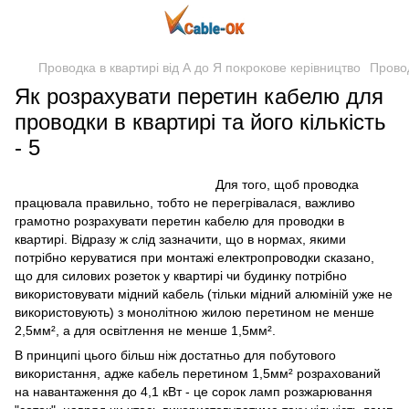
Проводка в квартирі від А до Я покрокове керівництво
Провод
Як розрахувати перетин кабелю для
проводки в квартирі та його кількість
- 5
Для того, щоб проводка
працювала правильно, тобто не перегрівалася, важливо
грамотно розрахувати перетин кабелю для проводки в
квартирі. Відразу ж слід зазначити, що в нормах, якими
потрібно керуватися при монтажі електропроводки сказано,
що для силових розеток у квартирі чи будинку потрібно
використовувати мідний кабель (тільки мідний алюміній уже не
використовують) з монолітною жилою перетином не менше
2,5мм², а для освітлення не менше 1,5мм².
В принципі цього більш ніж достатньо для побутового
використання, адже кабель перетином 1,5мм² розрахований
на навантаження до 4,1 кВт - це сорок ламп розжарювання