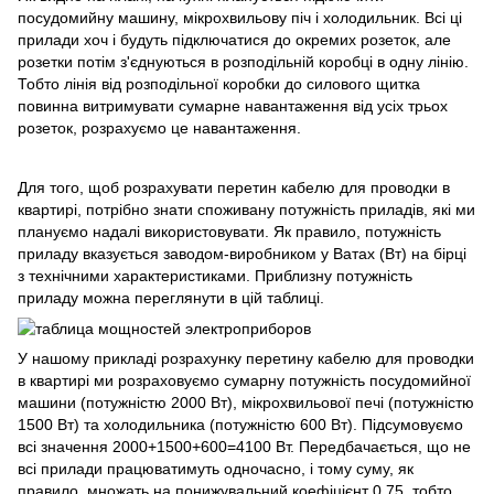
посудомийну машину, мікрохвильову піч і холодильник. Всі ці
прилади хоч і будуть підключатися до окремих розеток, але
розетки потім з'єднуються в розподільній коробці в одну лінію.
Тобто лінія від розподільної коробки до силового щитка
повинна витримувати сумарне навантаження від усіх трьох
розеток, розрахуємо це навантаження.
Для того, щоб розрахувати перетин кабелю для проводки в
квартирі, потрібно знати споживану потужність приладів, які ми
плануємо надалі використовувати. Як правило, потужність
приладу вказується заводом-виробником у Ватах (Вт) на бірці
з технічними характеристиками. Приблизну потужність
приладу можна переглянути в цій таблиці.
У нашому прикладі розрахунку перетину кабелю для проводки
в квартирі ми розраховуємо сумарну потужність посудомийної
машини (потужністю 2000 Вт), мікрохвильової печі (потужністю
1500 Вт) та холодильника (потужністю 600 Вт). Підсумовуємо
всі значення 2000+1500+600=4100 Вт. Передбачається, що не
всі прилади працюватимуть одночасно, і тому суму, як
правило, множать на понижувальний коефіцієнт 0,75, тобто