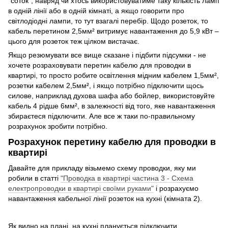
"соток", навряд чи хтось використовуватиме таку кількість ламп
в одній лінії або в одній кімнаті, а якщо говорити про
світлодіодні лампи, то тут взагалі перебір. Щодо розеток, то
кабель перетином 2,5мм² витримує навантаження до 5,9 кВт –
цього для розеток теж цілком вистачає.
Якщо резюмувати все вище сказане і підбити підсумки - не
хочете розраховувати перетин кабелю для проводки в
квартирі, то просто робите освітлення мідним кабелем 1,5мм²,
розетки кабелем 2,5мм², і якщо потрібно підключити щось
силове, наприклад духова шафа або бойлер, використовуйте
кабель 4 рідше 6мм², в залежності від того, яке навантаження
збираєтеся підключити. Але все ж таки по-правильному
розрахунок зробити потрібно.
Розрахунок перетину кабелю для проводки в
квартирі
Давайте для прикладу візьмемо схему проводки, яку ми
робили в статті
"Проводка в квартирі частина 3 - Схема
електропроводки в квартирі своїми руками"
і розрахуємо
навантаження кабельної лінії розеток на кухні (кімната 2).
Як видно на плані, на кухні планується підключити