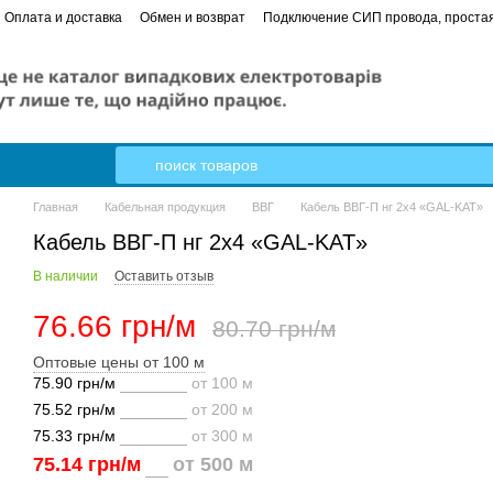
Оплата и доставка
Обмен и возврат
Подключение СИП провода, простая
 в квартире от А до Я пошаговое руководство
Кабель Гал-Кат
Главная
Кабельная продукция
ВВГ
Кабель ВВГ-П нг 2х4 «GAL-KAT»
Кабель ВВГ-П нг 2х4 «GAL-KAT»
В наличии
Оставить отзыв
76.66 грн/м
80.70 грн/м
Оптовые цены от 100 м
75.90 грн/м
от 100 м
75.52 грн/м
от 200 м
75.33 грн/м
от 300 м
75.14 грн/м
от 500 м