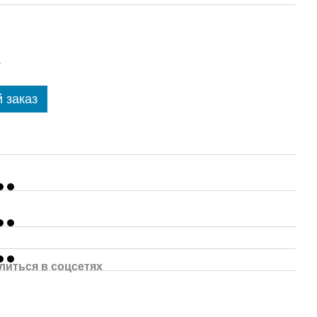
.
 заказ
литься в соцсетях
.