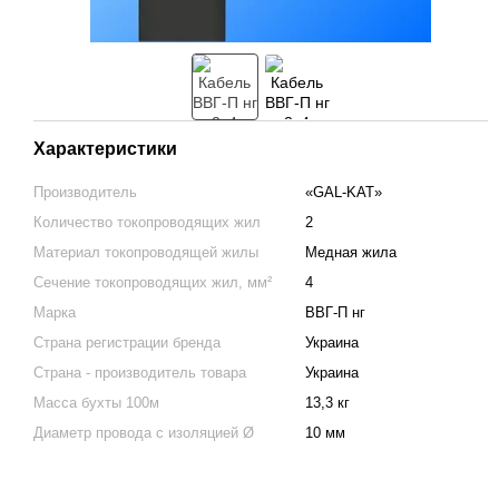
Характеристики
Производитель
«GAL-KAT»
Количество токопроводящих жил
2
Материал токопроводящей жилы
Медная жила
Сечение токопроводящих жил, мм²
4
Марка
ВВГ-П нг
Страна регистрации бренда
Украина
Страна - производитель товара
Украина
Масса бухты 100м
13,3 кг
Диаметр провода с изоляцией Ø
10 мм