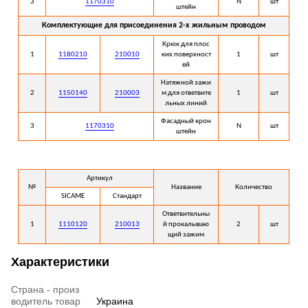
3
1170310
N
шт
штейн
Комплектующие для присоединения 2-х жильным проводом
Крюк для плос
1
1180210
210010
ких поверхност
1
шт
ей
Натяжной зажи
2
1150140
210003
м для ответвите
1
шт
льных линий
Фасадный крон
3
1170310
N
шт
штейн
Артикул
№
Название
Количество
SICAME
Стандарт
Ответвительны
1
1110120
210013
й прокалываю
2
шт
щий зажим
Характеристики
Страна - произ
водитель товар
Украина