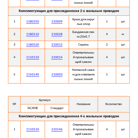
льных линий
Комплектующие для присоединения 2-х жильным проводом
Крюк для округ
1
1180250
210009
1
шт
лых опор
Бандажная лен
2
1180510
210028
4
м
та 20х0,7
3
1180520
210012
Скрепа
2
шт
Ответвительны
4
1110110
210014
й прокалываю
4
шт
щий зажим
Натяжной зажи
5
1150140
210003
м для ответвите
1
шт
льных линий
Артикул
№
Название
Количество
SICAME
Стандарт
Комплектующие для присоединения 4-х жильным проводом
Ответвительны
1
1110510
210146
й прокалываю
4
шт
щий зажим