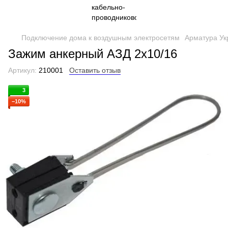
Подключение дома к воздушным электросетям
Арматура Ук
Зажим анкерный АЗД 2х10/16
Артикул:
210001
Оставить отзыв
3
−10%