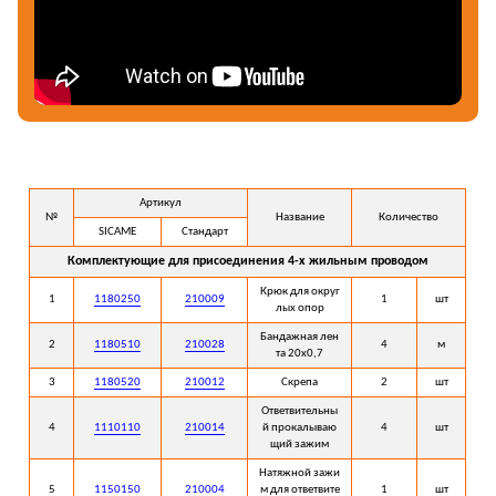
Артикул
№
Название
Количество
SICAME
Стандарт
Комплектующие для присоединения 4-х жильным проводом
Крюк для округ
1
1180250
210009
1
шт
лых опор
Бандажная лен
2
1180510
210028
4
м
та 20х0,7
3
1180520
210012
Скрепа
2
шт
Ответвительны
4
1110110
210014
й прокалываю
4
шт
щий зажим
Натяжной зажи
5
1150150
210004
м для ответвите
1
шт