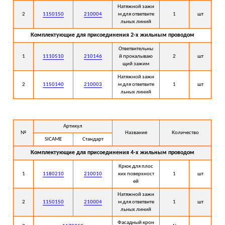
Натяжной зажи
2
1150150
210004
м для ответвите
1
шт
льных линий
Комплектующие для присоединения 2-х жильным проводом
Ответвительны
1
1110510
210146
й прокалываю
2
шт
щий зажим
Натяжной зажи
2
1150140
210003
м для ответвите
1
шт
льных линий
Артикул
№
Название
Количество
SICAME
Стандарт
Комплектующие для присоединения 4-х жильным проводом
Крюк для плос
1
1180210
210010
ких поверхност
1
шт
ей
Натяжной зажи
2
1150150
210004
м для ответвите
1
шт
льных линий
Фасадный крон