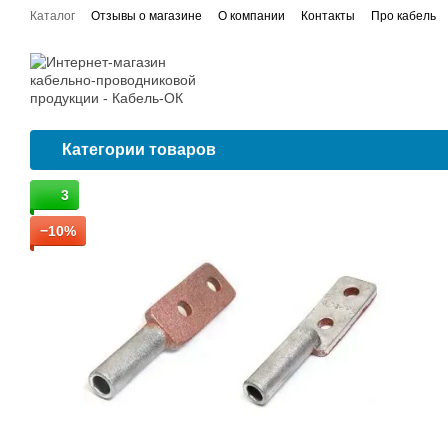
Перейти к основному контенту
Каталог
Отзывы о магазине
О компании
Контакты
Про кабель
Договор публичной оферты
Сертификаты соответствия
Проводка
Категории товаров
3
−10%