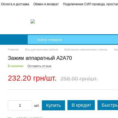
Оплата и доставка
Обмен и возврат
Подключение СИП провода, простая
 в квартире от А до Я пошаговое руководство
Кабель Гал-Кат
Главная
Все для монтажа кабеля
Кабельные наконечники, гильзы
За
Зажим аппаратный А2А70
В наличии
Оставить отзыв
232.20 грн/шт.
258.00 грн/шт.
В кредит
Быстры
Купить
шт.