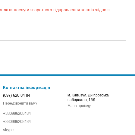
оплати послуги зворотного відправлення коштів згідно з
Контактна інформація
(097) 620 84 84
м. Київ, вул. Дніпровська
набережна, 15Д
Передзвонити вам?
Мапа проїзду
+380996208484
+380996208484
skype