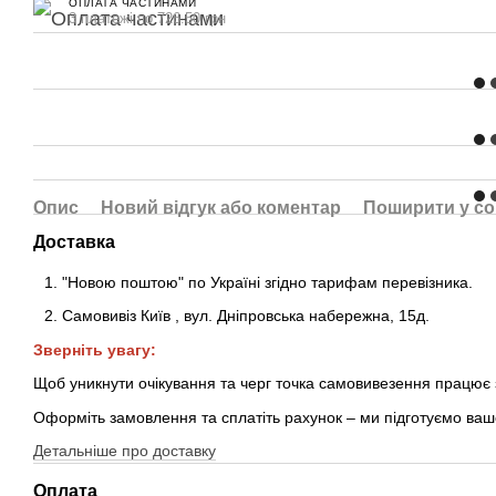
ОПЛАТА ЧАСТИНАМИ
3 платежі по 726.50 грн
Опис
Новий відгук або коментар
Поширити у с
Доставка
"Новою поштою" по Україні згідно тарифам перевізника.
Самовивіз Київ
,
вул. Дніпровська набережна
, 15д
.
Зверніть увагу:
Щоб уникнути очікування та черг точка самовивезення працює
Оформіть замовлення та сплатіть рахунок – ми підготуємо ваш
Детальніше про доставку
Оплата