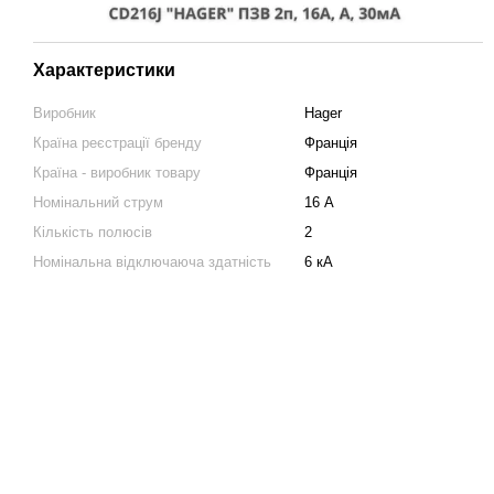
Характеристики
Виробник
Hager
Країна реєстрації бренду
Франція
Країна - виробник товару
Франція
Номінальний струм
16 А
Кількість полюсів
2
Номінальна відключаюча здатність
6 кА