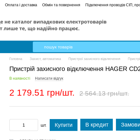
Оплата і доставка
Обмін та повернення
Підключення проводів СІП, про
е керівництво
Кабель Гал-Кат
Головна
Захист, автоматика
Пристрої захисного відключення
Пристр
Пристрій захисного відключення HAGER CD216
В наявності
Написати відгук
2 179.51 грн/шт.
2 564.13 грн/шт.
В кредит
Замови
Купити
шт.