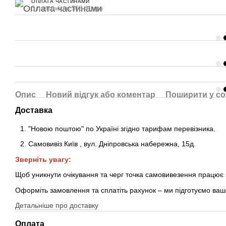
ОПЛАТА ЧАСТИНАМИ
3 платежі по 568.41 грн
Опис
Новий відгук або коментар
Поширити у с
Доставка
"Новою поштою" по Україні згідно тарифам перевізника.
Самовивіз Київ
,
вул. Дніпровська набережна
, 15д
.
Зверніть увагу:
Щоб уникнути очікування та черг точка самовивезення працює
Оформіть замовлення та сплатіть рахунок – ми підготуємо ваш
Детальніше про доставку
Оплата