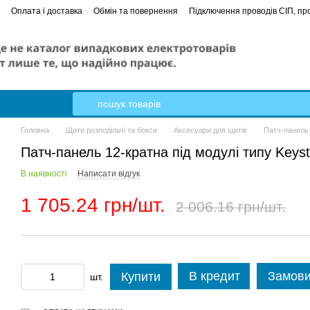
Оплата і доставка
Обмін та повернення
Підключення проводів СІП, про
е керівництво
Кабель Гал-Кат
Головна
Щити розподільчі та бокси
Аксесуари для щитів
Патч-панель
Патч-панель 12-кратна під модулі типу Key
В наявності
Написати відгук
1 705.24 грн/шт.
2 006.16 грн/шт.
В кредит
Замови
Купити
шт.