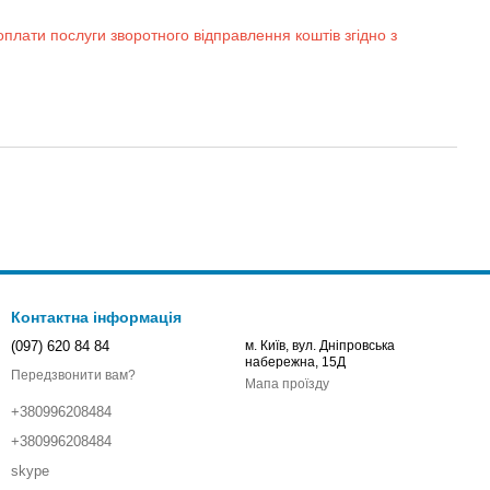
оплати послуги зворотного відправлення коштів згідно з
Контактна інформація
(097) 620 84 84
м. Київ, вул. Дніпровська
набережна, 15Д
Передзвонити вам?
Мапа проїзду
+380996208484
+380996208484
skype