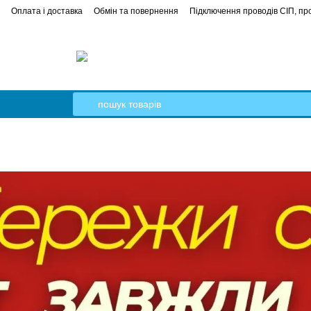
Оплата і доставка
Обмін та повернення
Підключення проводів СІП, про
е керівництво
Кабель Гал-Кат