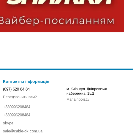
Контактна інформація
(097) 620 84 84
м. Київ, вул. Дніпровська
набережна, 15Д
Передзвонити вам?
Мапа проїзду
+380996208484
+380996208484
skype
sale@cable-ok.com.ua