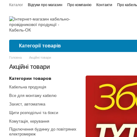
Перейти до основного контенту
Каталог
Відгуки про магазин
Про компанію
Контакти
Про кабель
Сертифікати відповідності
Проводка в квартирі від А до Я покроков
Категорії товарів
Головна
Акційні товари
Акційні товари
Категории товаров
Кабельна продукція
Все для монтажу кабелю
Захист, автоматика
Щити розподільчі та бокси
Комутація, керування
Підключення будинку до повітряних
електромереж