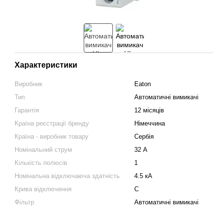
Характеристики
Виробник
Eaton
Тип
Автоматичні вимикачі
Гарантія
12 місяців
Країна реєстрації бренду
Німеччина
Країна - виробник товару
Сербія
Номінальний струм
32 А
Кількість полюсів
1
Номінальна відключаюча здатність
4.5 кА
Крива відключення
C
Фільтр
Автоматичні вимикачі