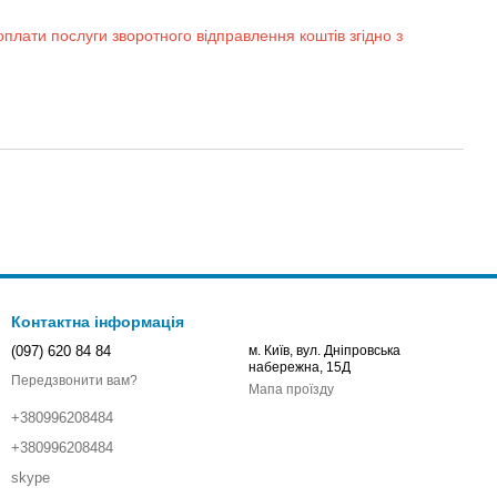
оплати послуги зворотного відправлення коштів згідно з
Контактна інформація
(097) 620 84 84
м. Київ, вул. Дніпровська
набережна, 15Д
Передзвонити вам?
Мапа проїзду
+380996208484
+380996208484
skype