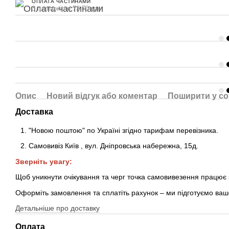
ОПЛАТА ЧАСТИНАМИ
3 платежі по 73.70 грн
Опис
Новий відгук або коментар
Поширити у с
Доставка
"Новою поштою" по Україні згідно тарифам перевізника.
Самовивіз Київ
,
вул. Дніпровська набережна
, 15д
.
Зверніть увагу:
Щоб уникнути очікування та черг точка самовивезення працює
Оформіть замовлення та сплатіть рахунок – ми підготуємо ваш
Детальніше про доставку
Оплата