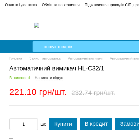
Оплата і доставка
Обмін та повернення
Підключення проводів СІП, про
е керівництво
Кабель Гал-Кат
Головна
Захист, автоматика
Автоматичні вимикачі
Автоматичний вим
Автоматичний вимикач HL-C32/1
В наявності
Написати відгук
221.10 грн/шт.
232.74 грн/шт.
В кредит
Замови
Купити
шт.