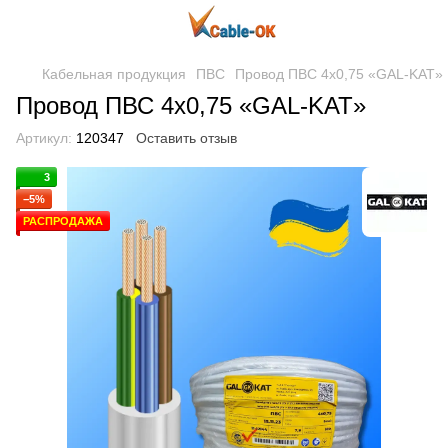
Кабельная продукция
ПВС
Провод ПВС 4х0,75 «GAL-KAT»
Провод ПВС 4х0,75 «GAL-KAT»
Артикул:
120347
Оставить отзыв
3
−5%
РАСПРОДАЖА