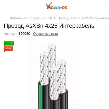
Кабельная продукция
СИП
Провод AsXSn 4х25 Интеркабел
Провод AsXSn 4х25 Интеркабель
Артикул:
190080
Оставить отзыв
3
−3%