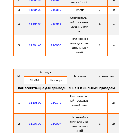
2
1180510
210028
4
м
ента 20х0,7
3
1180520
210012
Скрепа
2
шт
Ответвительн
ый прокалыв
4
1110110
210014
4
шт
ающий зажи
м
Натяжной за
жим для отве
5
1150140
210003
1
шт
твительных л
иний
Артикул
№
Название
Количество
SICAME
Стандарт
Комплектующие для присоединения 4-х жильным проводом
Ответвительн
ый прокалыв
1
1110510
210146
4
шт
ающий зажи
м
Натяжной за
жим для отве
2
1150150
210004
1
шт
твительных л
иний