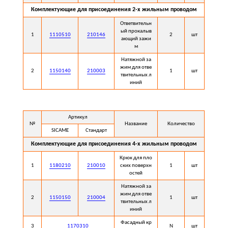
Комплектующие для присоединения 2-х жильным проводом
Ответвительн
ый прокалыв
1
1110510
210146
2
шт
ающий зажи
м
Натяжной за
жим для отве
2
1150140
210003
1
шт
твительных л
иний
Артикул
№
Название
Количество
SICAME
Стандарт
Комплектующие для присоединения 4-х жильным проводом
Крюк для пло
1
1180210
210010
ских поверхн
1
шт
остей
Натяжной за
жим для отве
2
1150150
210004
1
шт
твительных л
иний
Фасадный кр
3
1170310
N
шт