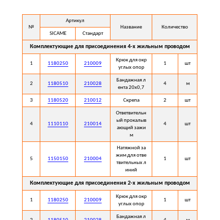
Артикул
№
Название
Количество
SICAME
Стандарт
Комплектующие для присоединения 4-х жильным проводом
Крюк для окр
1
1180250
210009
1
шт
углых опор
Бандажная л
2
1180510
210028
4
м
ента 20х0,7
3
1180520
210012
Скрепа
2
шт
Ответвительн
ый прокалыв
4
1110110
210014
4
шт
ающий зажи
м
Натяжной за
жим для отве
5
1150150
210004
1
шт
твительных л
иний
Комплектующие для присоединения 2-х жильным проводом
Крюк для окр
1
1180250
210009
1
шт
углых опор
Бандажная л