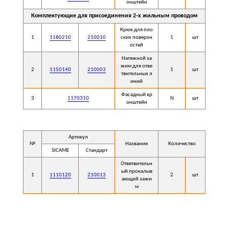
онштейн
Комплектующие для присоединения 2-х жильным проводом
Крюк для пло
1
1180210
210010
ских поверхн
1
шт
остей
Натяжной за
жим для отве
2
1150140
210003
1
шт
твительных л
иний
Фасадный кр
3
1170310
N
шт
онштейн
Артикул
№
Название
Количество
SICAME
Стандарт
Ответвительн
ый прокалыв
1
1110120
210013
2
шт
ающий зажи
м