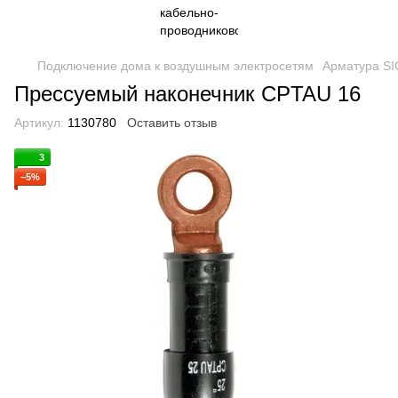
Подключение дома к воздушным электросетям
Арматура S
Прессуемый наконечник CPTAU 16
Артикул:
1130780
Оставить отзыв
3
−5%