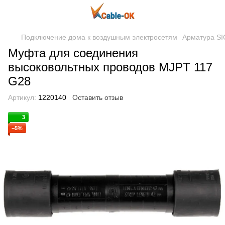
Подключение дома к воздушным электросетям
Арматура S
Муфта для соединения
высоковольтных проводов MJPT 117
G28
Артикул:
1220140
Оставить отзыв
3
−5%