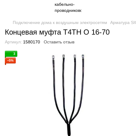
Подключение дома к воздушным электросетям
Арматура S
Концевая муфта T4TH O 16-70
Артикул:
1580170
Оставить отзыв
3
−5%