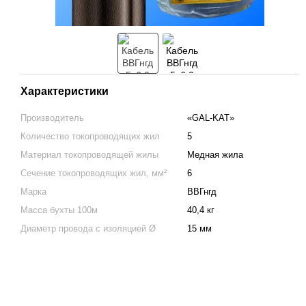
Характеристики
Производитель
«GAL-KAT»
Количество токопроводящих жил
5
Материал токопроводящей жилы
Медная жила
Сечение токопроводящих жил, мм²
6
Марка
ВВГнгд
Масса бухты 100м
40,4 кг
Диаметр провода с изоляцией Ø
15 мм