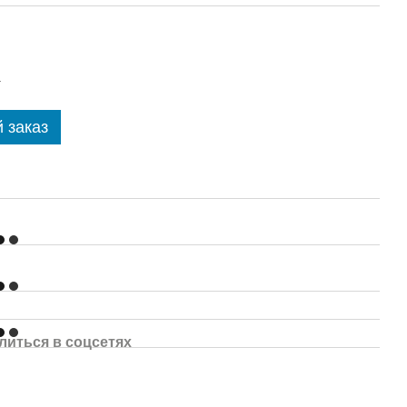
.
 заказ
литься в соцсетях
.