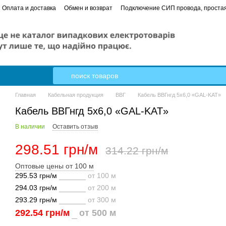
Оплата и доставка
Обмен и возврат
Подключение СИП провода, простая
 в квартире от А до Я пошаговое руководство
Кабель Гал-Кат
Главная
Кабельная продукция
ВВГ
Кабель ВВГнгд 5х6,0 «GAL-KAT»
Кабель ВВГнгд 5х6,0 «GAL-KAT»
В наличии
Оставить отзыв
298.51 грн/м
314.22 грн/м
Оптовые цены от 100 м
295.53 грн/м
от 100 м
294.03 грн/м
от 200 м
293.29 грн/м
от 300 м
292.54 грн/м
от 500 м