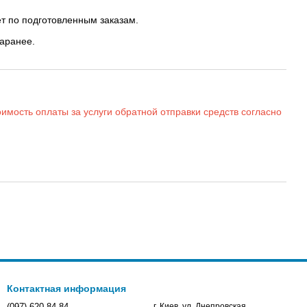
т по подготовленным заказам.
заранее.
имость оплаты за услуги обратной отправки средств согласно
Контактная информация
(097) 620 84 84
г. Киев, ул. Днепровская