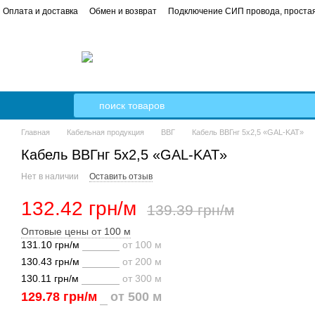
Оплата и доставка
Обмен и возврат
Подключение СИП провода, простая
 в квартире от А до Я пошаговое руководство
Кабель Гал-Кат
Главная
Кабельная продукция
ВВГ
Кабель ВВГнг 5х2,5 «GAL-KAT»
Кабель ВВГнг 5х2,5 «GAL-KAT»
Нет в наличии
Оставить отзыв
132.42 грн/м
139.39 грн/м
Оптовые цены от 100 м
131.10 грн/м
от 100 м
130.43 грн/м
от 200 м
130.11 грн/м
от 300 м
129.78 грн/м
от 500 м