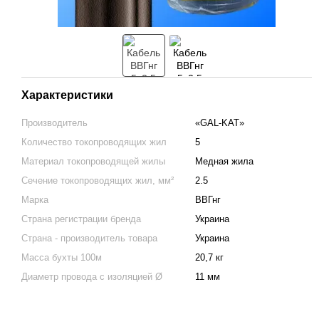
Характеристики
Производитель
«GAL-KAT»
Количество токопроводящих жил
5
Материал токопроводящей жилы
Медная жила
Сечение токопроводящих жил, мм²
2.5
Марка
ВВГнг
Страна регистрации бренда
Украина
Страна - производитель товара
Украина
Масса бухты 100м
20,7 кг
Диаметр провода с изоляцией Ø
11 мм