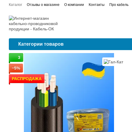
Перейти к основному контенту
Каталог
Отзывы о магазине
О компании
Контакты
Про кабель
Договор публичной оферты
Сертификаты соответствия
Проводка
Категории товаров
3
−5%
РАСПРОДАЖА