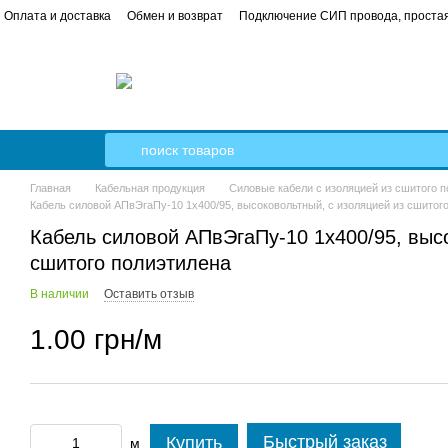
Оплата и доставка
Обмен и возврат
Подключение СИП провода, простая
 в квартире от А до Я пошаговое руководство
Кабель Гал-Кат
Главная
Кабельная продукция
Силовые кабели с изоляцией из сшитого 
Кабель силовой АПвЭгаПу-10 1x400/95, высоковольтный, с изоляцией из сшитог
Кабель силовой АПвЭгаПу-10 1x400/95, высо
сшитого полиэтилена
В наличии
Оставить отзыв
1.00 грн/м
Быстрый заказ
Купить
м