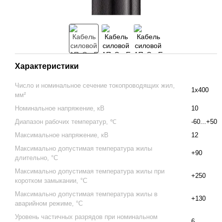
Характеристики
Число и номинальное сечение токопроводящих жил,
1x400
мм²
Номинальное напряжение, кВ
10
Диапазон рабочих температур, ℃
-60...+50
Максимальное напряжение, кВ
12
Максимально допустимая температура жилы
+90
длительно, °С
Максимально допустимая температура жилы при
+250
коротком замыкании, °С
Максимально допустимая температура жилы в
+130
аварийном режиме, °С
Уровень частичных разрядов при номинальном
6