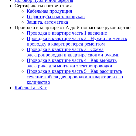
Договор публичной оферты
Сертификаты соответствия
Кабельная продукция
Гофротруба и металлорукав
Защита, автоматика
Проводка в квартире от А до Я пошаговое руководство
Проводка в квартире часть 1 введение
Проводка в квартире часть 2 - Нужно ли менять
проводку в квартире перед ремонтом
Проводка в квартире часть 3 - Схема
электропроводки в квартире своими руками
Проводка в квартире часть 4 - Как выбрать
электрика для монтажа электропроводки
Проводка в квартире часть 5 - Как рассчитать
сечение кабеля для проводки в квартире и его
количество
Кабель Гал-Кат