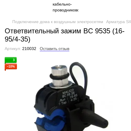
Подключение дома к воздушным электросетям
Арматура S
Ответвительный зажим BC 9535 (16-
95/4-35)
Артикул:
210032
Оставить отзыв
3
−10%