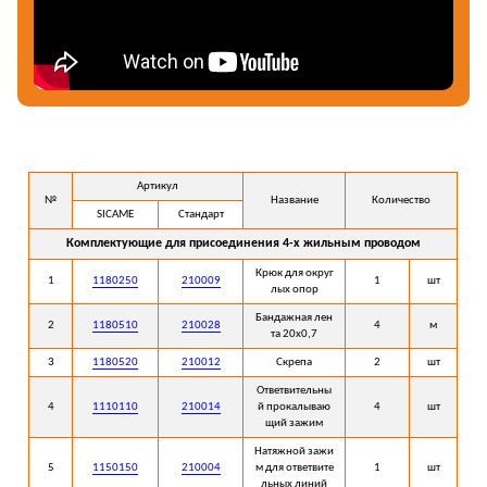
Артикул
№
Название
Количество
SICAME
Стандарт
Комплектующие для присоединения 4-х жильным проводом
Крюк для округ
1
1180250
210009
1
шт
лых опор
Бандажная лен
2
1180510
210028
4
м
та 20х0,7
3
1180520
210012
Скрепа
2
шт
Ответвительны
4
1110110
210014
й прокалываю
4
шт
щий зажим
Натяжной зажи
5
1150150
210004
м для ответвите
1
шт
льных линий