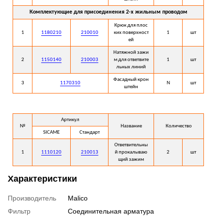
Комплектующие для присоединения 2-х жильным проводом
Крюк для плос
1
1180210
210010
ких поверхност
1
шт
ей
Натяжной зажи
2
1150140
210003
м для ответвите
1
шт
льных линий
Фасадный крон
3
1170310
N
шт
штейн
Артикул
№
Название
Количество
SICAME
Стандарт
Ответвительны
1
1110120
210013
й прокалываю
2
шт
щий зажим
Характеристики
Производитель
Malico
Фильтр
Соединительная арматура