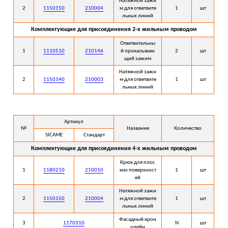
Натяжной зажи
2
1150150
210004
м для ответвите
1
шт
льных линий
Комплектующие для присоединения 2-х жильным проводом
Ответвительны
1
1110510
210146
й прокалываю
2
шт
щий зажим
Натяжной зажи
2
1150140
210003
м для ответвите
1
шт
льных линий
Артикул
№
Название
Количество
SICAME
Стандарт
Комплектующие для присоединения 4-х жильным проводом
Крюк для плос
1
1180210
210010
ких поверхност
1
шт
ей
Натяжной зажи
2
1150150
210004
м для ответвите
1
шт
льных линий
Фасадный крон
3
1170310
N
шт
штейн