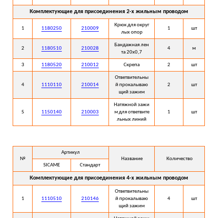
Комплектующие для присоединения 2-х жильным проводом
Крюк для округ
1
1180250
210009
1
шт
лых опор
Бандажная лен
2
1180510
210028
4
м
та 20х0,7
3
1180520
210012
Скрепа
2
шт
Ответвительны
4
1110110
210014
й прокалываю
2
шт
щий зажим
Натяжной зажи
5
1150140
210003
м для ответвите
1
шт
льных линий
Артикул
№
Название
Количество
SICAME
Стандарт
Комплектующие для присоединения 4-х жильным проводом
Ответвительны
1
1110510
210146
й прокалываю
4
шт
щий зажим