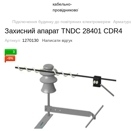
Підключення будинку до повітряних електромереж
Арматур
Захисний апарат TNDC 28401 CDR4
Артикул:
1270130
Написати відгук
3
−5%