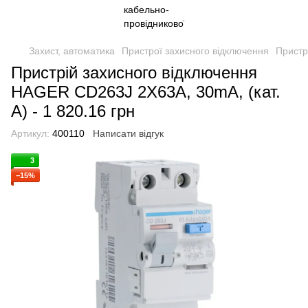
Захист, автоматика
Пристрої захисного відключення
Пристр
Пристрій захисного відключення
HAGER CD263J 2Х63А, 30mA, (кат.
А) - 1 820.16 грн
Артикул:
400110
Написати відгук
3
−15%