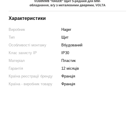
Характеристики
Виробник
Hager
Тип
Щит
Особливості монтажу
Вбудований
Клас захисту IP
IP30
Матеріал
Пластик
Гарантія
12 місяців
Країна реєстрації бренду
Франція
Країна - виробник товару
Франція