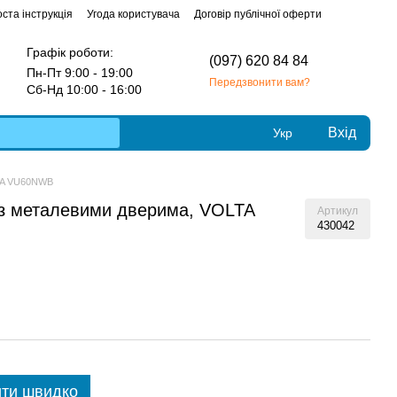
ста інструкція
Угода користувача
Договір публічної оферти
Графік роботи:
(097) 620 84 84
Пн-Пт 9:00 - 19:00
Передзвонити вам?
Сб-Нд 10:00 - 16:00
Вхід
Укр
LTA VU60NWB
у з металевими дверима, VOLTA
Артикул
430042
ти швидко