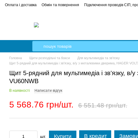
Оплата і доставка
Обмін та повернення
Підключення проводів СІП, про
е керівництво
Кабель Гал-Кат
Головна
Щити розподільчі та бокси
Для мультимедіа та зв'язку
Щит 5-рядний для мультимедіа і зв'язку, в/у з металевими дверима, HAGER VO
Щит 5-рядний для мультимедіа і зв'язку, в/
VU60NWB
В наявності
Написати відгук
5 568.76 грн/шт.
6 551.48 грн/шт.
В кредит
Замови
Купити
шт.