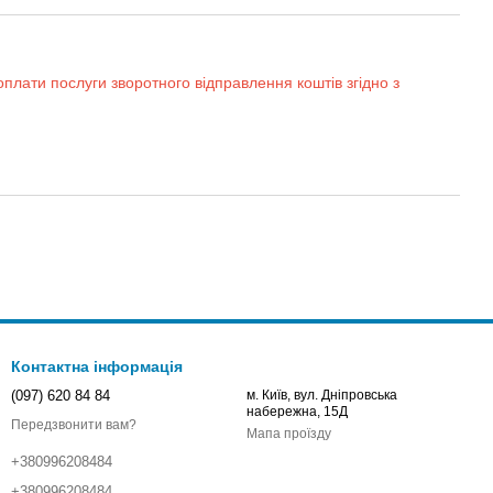
оплати послуги зворотного відправлення коштів згідно з
Контактна інформація
(097) 620 84 84
м. Київ, вул. Дніпровська
набережна, 15Д
Передзвонити вам?
Мапа проїзду
+380996208484
+380996208484