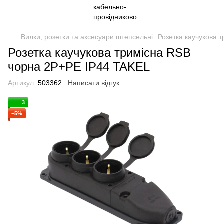
Вилки, розетки та аксесуари штепсельні
Розетка каучукова 
Розетка каучукова тримісна RSB
чорна 2Р+РЕ IP44 TAKEL
Артикул:
503362
Написати відгук
3
−5%