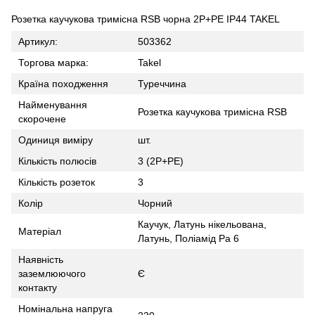
Розетка каучукова тримісна RSB чорна 2Р+РЕ IP44 TAKEL
Артикул:
503362
Торгова марка:
Takel
Країна походження
Туреччина
Найменування
Розетка каучукова тримісна RSB
скорочене
Одиниця виміру
шт.
Кількість полюсів
3 (2Р+РЕ)
Кількість розеток
3
Колір
Чорний
Каучук, Латунь нікельована,
Матеріал
Латунь, Поліамід Pa 6
Наявність
заземлюючого
Є
контакту
Номінальна напруга