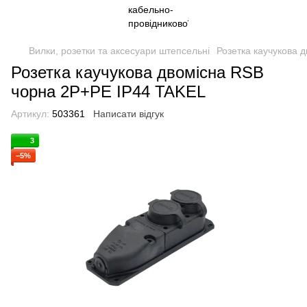
Вилки, розетки та аксесуари штепсельні
Розетка каучукова 
Розетка каучукова двомісна RSB
чорна 2Р+РЕ IP44 TAKEL
Артикул:
503361
Написати відгук
3
−5%