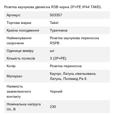
Розетка каучукова двомісна RSB чорна 2Р+РЕ IP44 TAKEL
Артикул:
503357
Торгова марка:
Takel
Країна походження
Туреччина
Найменування
Розетка каучукова переносна
скорочене
RSPB
Одиниця виміру
шт.
Кількість полюсів
3 (2Р+РЕ)
Колір
Розетка переносна
Каучук, Латунь нікельована,
Матеріал
Латунь, Поліамід Pa 6
Наявність
заземлюючого
Чорний
контакту
Номінальна напруга
230
Un, В