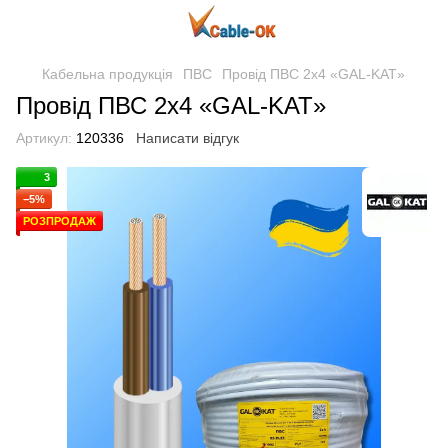
Кабельна продукція
ПВС
Провід ПВС 2х4 «GAL-KAT»
Провід ПВС 2х4 «GAL-KAT»
Артикул:
120336
Написати відгук
3
−5%
РОЗПРОДАЖ