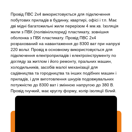
Провід ПВС 2х4 використовується для підключення
побутових приладів в будинку, квартирі, офісі і т.п. Має
дві мідні багатожильні жили перерізом 4 мм.кв. Ізоляція
жили з ПВХ (полівінілхлорид) пластикату, зовнішня
оболонка з ПВХ пластикату. Провід ПВС 2х4
розрахований на навантаження до 8300 ват при напрузі
220 вольт. Провід в основному використовується для
підключення електроприладів і електроінструменту по
догляду за житлом і його ремонту, пральних машин,
холодильників, засобів малої механізації для
садівництва та городництва та інших подібних машин і
приладів, і для виготовлення шнурів подовжувальних
потужністю до 8300 ват і змінною напругою до 380 В.
Провід гнучкий, має круглу форму, колір ізоляції білий.