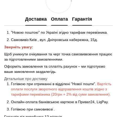
Доставка
Оплата
Гарантія
"Новою поштою" по Україні згідно тарифам перевізника.
Самовивіз Київ
,
вул. Дніпровська набережна
, 15д
.
Зверніть увагу:
Щоб уникнути очікування та черг точка самовивезення працює
за підготовленими замовленнями.
Оформіть замовлення та сплатіть рахунок – ми підготуємо
ваше замовлення заздалегідь.
Детальніше про доставку
Готівкою при отриманні в відділені "Нової пошти".
Вартість
оплати послуги зворотного відправлення коштів згідно з
тарифами перевізника (20грн + 2% від суми замовлення).
Онлайн-оплата банківською карткою в Приват24, LiqPay.
Готівкою
при
самовивозі
.
Гарантія від виробника 12 місяців.