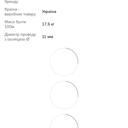
бренду
Країна -
Україна
виробник товару
Маса бухти
17,6 кг
100м
Діаметр проводу
11 мм
з ізоляцією Ø