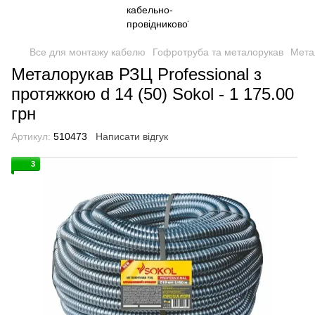
Все для монтажу кабелю
Гофротруба та металорукав
Метал
Металорукав РЗЦ Professional з
протяжкою d 14 (50) Sokol - 1 175.00
грн
Артикул:
510473
Написати відгук
3