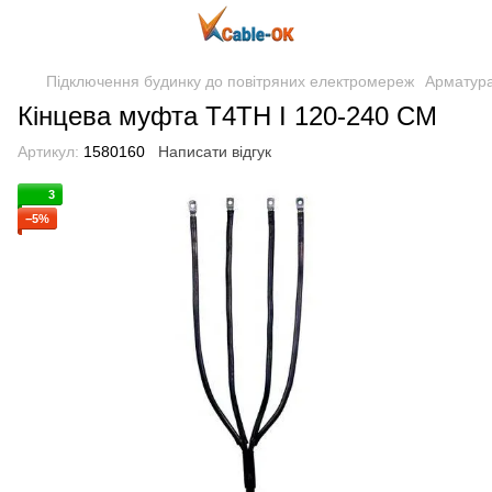
Підключення будинку до повітряних електромереж
Арматур
Кінцева муфта T4TH I 120-240 CM
Артикул:
1580160
Написати відгук
3
−5%