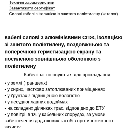
Технічні характеристики
Завантажити сертифікат
Силові кабелі з ізоляцією із зшитого поліетилену (каталог)
Кабелі силові з алюмінієвими СПЖ, ізоляцією
зі зшитого поліетилену, поздовжньою та
поперечною герметизацією екрану та
посиленою зовнішньою оболонкою з
поліетилену
Кабелі застосовуються для прокладання:
• у землі (траншеях)
• у сирих, частково затоплюваних приміщеннях
• у ґрунтах з підвищеною вологістю
• у несудноплавних водоймах
• на складних ділянках трас, відповідно до ЕТУ
• у повітрі, в т.ч. у кабельних спорудах, за умови
забезпечення додаткових засобів протипожежного
захисту