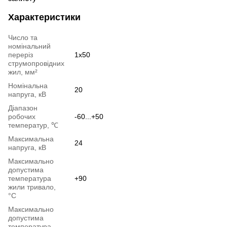
Характеристики
Число та
номінальний
переріз
1x50
струмопровідних
жил, мм²
Номінальна
20
напруга, кВ
Діапазон
робочих
-60...+50
температур, ℃
Максимальна
24
напруга, кВ
Максимально
допустима
температура
+90
жили тривало,
°С
Максимально
допустима
температура