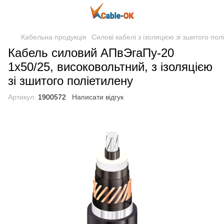
Кабельна продукція
Силові кабелі з ізоляцією зі зшитого пол
Кабель силовий АПвЭгаПу-20
1x50/25, високовольтний, з ізоляцією
зі зшитого поліетилену
Артикул:
1900572
Написати відгук