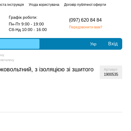
ста інструкція
Угода користувача
Договір публічної оферти
Графік роботи:
(097) 620 84 84
Пн-Пт 9:00 - 19:00
Передзвонити вам?
Сб-Нд 10:00 - 16:00
Вхід
Укр
ену
оліетилену
овольтний, з ізоляцією зі зшитого
Артикул
1900535