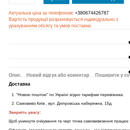
Актуальна ціна за телефоном:
+380674426787
Вартість продукції розраховується індивідуально з
урахуванням обсягу та умов поставки.
Опис
Новий відгук або коментар
Поширити у с
Доставка
"Новою поштою" по Україні згідно тарифам перевізника.
Самовивіз Київ
,
вул. Дніпровська набережна
, 15д
.
Зверніть увагу:
Щоб уникнути очікування та черг точка самовивезення працює
Оформіть замовлення та сплатіть рахунок – ми підготуємо ваш