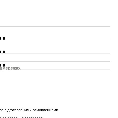
оцмережах
 за підготовленими замовленнями.
е замовлення заздалегідь.