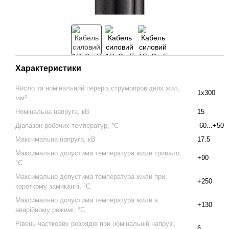
Характеристики
Число та номінальний переріз струмопровідних жил,
1x300
мм²
Номінальна напруга, кВ
15
Діапазон робочих температур, ℃
-60...+50
Максимальна напруга, кВ
17.5
Максимально допустима температура жили тривало,
+90
°С
Максимально допустима температура жили при
+250
короткому замиканні, °С
Максимально допустима температура жили в
+130
аварійному режимі, °С
Рівень часткових розрядів при номінальній напрузі,
6