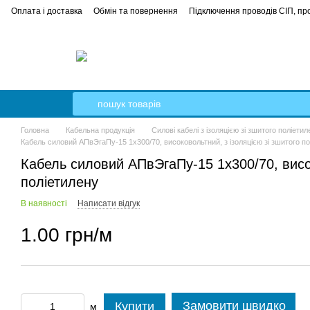
Оплата і доставка
Обмін та повернення
Підключення проводів СІП, про
е керівництво
Кабель Гал-Кат
Головна
Кабельна продукція
Силові кабелі з ізоляцією зі зшитого поліетил
Кабель силовий АПвЭгаПу-15 1x300/70, високовольтний, з ізоляцією зі зшитого п
Кабель силовий АПвЭгаПу-15 1x300/70, висок
поліетилену
В наявності
Написати відгук
1.00 грн/м
Замовити швидко
Купити
м