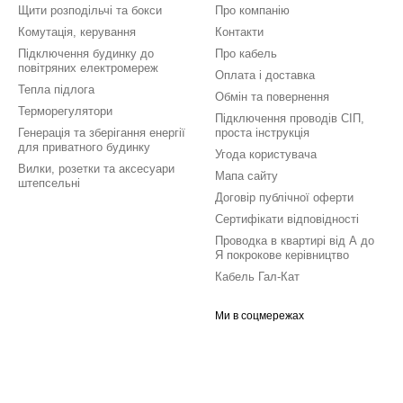
Щити розподільчі та бокси
Про компанію
Комутація, керування
Контакти
Підключення будинку до
Про кабель
повітряних електромереж
Оплата і доставка
Тепла підлога
Обмін та повернення
Терморегулятори
Підключення проводів СІП,
Генерація та зберігання енергії
проста інструкція
для приватного будинку
Угода користувача
Вилки, розетки та аксесуари
Мапа сайту
штепсельні
Договір публічної оферти
Сертифікати відповідності
Проводка в квартирі від А до
Я покрокове керівництво
Кабель Гал-Кат
Ми в соцмережах