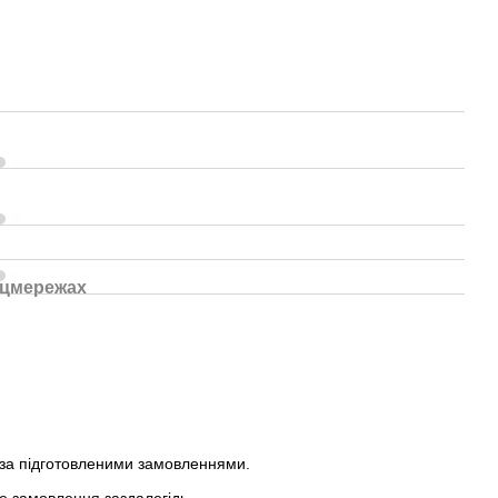
оцмережах
 за підготовленими замовленнями.
е замовлення заздалегідь.