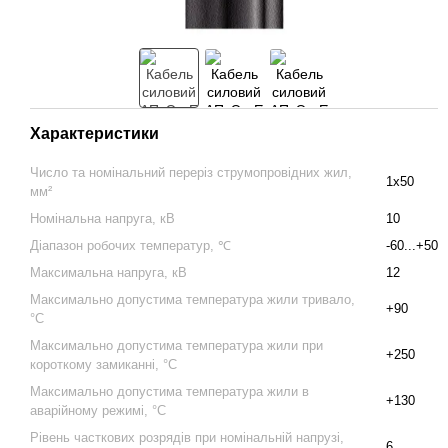
Характеристики
Число та номінальний переріз струмопровідних жил,
1x50
мм²
Номінальна напруга, кВ
10
Діапазон робочих температур, ℃
-60...+50
Максимальна напруга, кВ
12
Максимально допустима температура жили тривало,
+90
°С
Максимально допустима температура жили при
+250
короткому замиканні, °С
Максимально допустима температура жили в
+130
аварійному режимі, °С
Рівень часткових розрядів при номінальній напрузі,
6