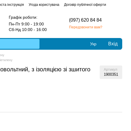
ста інструкція
Угода користувача
Договір публічної оферти
Графік роботи:
(097) 620 84 84
Пн-Пт 9:00 - 19:00
Передзвонити вам?
Сб-Нд 10:00 - 16:00
Вхід
Укр
ену
ліетилену
вольтний, з ізоляцією зі зшитого
Артикул
1900351