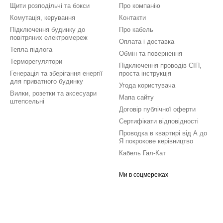
Щити розподільчі та бокси
Про компанію
Комутація, керування
Контакти
Підключення будинку до
Про кабель
повітряних електромереж
Оплата і доставка
Тепла підлога
Обмін та повернення
Терморегулятори
Підключення проводів СІП,
Генерація та зберігання енергії
проста інструкція
для приватного будинку
Угода користувача
Вилки, розетки та аксесуари
Мапа сайту
штепсельні
Договір публічної оферти
Сертифікати відповідності
Проводка в квартирі від А до
Я покрокове керівництво
Кабель Гал-Кат
Ми в соцмережах