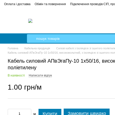
Оплата і доставка
Обмін та повернення
Підключення проводів СІП, про
е керівництво
Кабель Гал-Кат
Головна
Кабельна продукція
Силові кабелі з ізоляцією зі зшитого поліетил
Кабель силовий АПвЭгаПу-10 1x50/16, високовольтний, з ізоляцією зі зшитого по
Кабель силовий АПвЭгаПу-10 1x50/16, високо
поліетилену
В наявності
Написати відгук
1.00 грн/м
Замовити швидко
Купити
м