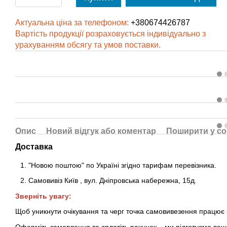
Актуальна ціна за телефоном:
+380674426787
Вартість продукції розраховується індивідуально з
урахуванням обсягу та умов поставки.
Опис
Новий відгук або коментар
Поширити у с
Доставка
"Новою поштою" по Україні згідно тарифам перевізника.
Самовивіз Київ
,
вул. Дніпровська набережна
, 15д
.
Зверніть увагу:
Щоб уникнути очікування та черг точка самовивезення працює
Оформіть замовлення та сплатіть рахунок – ми підготуємо ваш