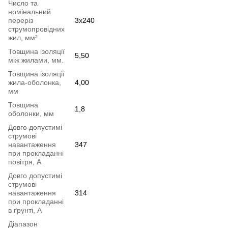
Число та
номінальний
переріз
3х240
струмопровідних
жил, мм²
Товщина ізоляції
5,50
між жилами, мм.
Товщина ізоляції
жила-оболонка,
4,00
мм
Товщина
1,8
оболонки, мм
Довго допустимі
струмові
навантаження
347
при прокладанні
повітря, А
Довго допустимі
струмові
навантаження
314
при прокладанні
в ґрунті, А
Діапазон