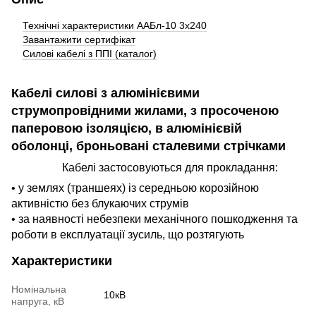
Технічні характеристики ААБл-10 3х240
Завантажити сертифікат
Силові кабелі з ППІ (каталог)
Кабелі силові з алюмінієвими
струмопровідними жилами, з просоченою
паперовою ізоляцією, в алюмінієвій
оболонці, броньовані сталевими стрічками
Кабелі застосовуються для прокладання:
• у землях (траншеях) із середньою корозійною
активністю без блукаючих струмів
• за наявності небезпеки механічного пошкодження та
роботи в експлуатації зусиль, що розтягують
Характеристики
Номінальна
10кВ
напруга, кВ