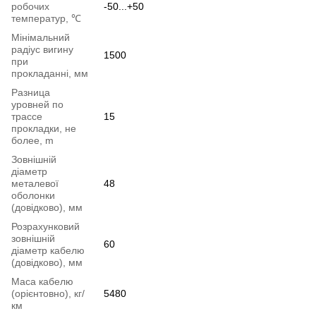
робочих
-50...+50
температур, ℃
Мінімальний
радіус вигину
1500
при
прокладанні, мм
Разница
уровней по
трассе
15
прокладки, не
более, m
Зовнішній
діаметр
металевої
48
оболонки
(довідково), мм
Розрахунковий
зовнішній
60
діаметр кабелю
(довідково), мм
Маса кабелю
(орієнтовно), кг/
5480
км