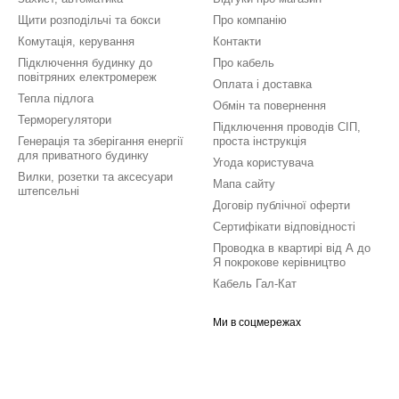
Щити розподільчі та бокси
Про компанію
Комутація, керування
Контакти
Підключення будинку до
Про кабель
повітряних електромереж
Оплата і доставка
Тепла підлога
Обмін та повернення
Терморегулятори
Підключення проводів СІП,
Генерація та зберігання енергії
проста інструкція
для приватного будинку
Угода користувача
Вилки, розетки та аксесуари
Мапа сайту
штепсельні
Договір публічної оферти
Сертифікати відповідності
Проводка в квартирі від А до
Я покрокове керівництво
Кабель Гал-Кат
Ми в соцмережах