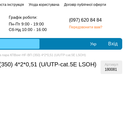
ста інструкція
Угода користувача
Договір публічної оферти
Графік роботи:
(097) 620 84 84
Пн-Пт 9:00 - 19:00
Передзвонити вам?
Сб-Нд 10:00 - 16:00
Вхід
Укр
а пара КПВонг-HF-ВП (350) 4*2*0,51 (U/UTP-cat.5E LSOH)
350) 4*2*0,51 (U/UTP-cat.5E LSOH)
Артикул
180081