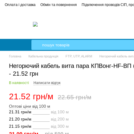
Оплата і доставка
Обмін та повернення
Підключення проводів СІП, про
е керівництво
Кабель Гал-Кат
Головна
Кабельна продукція
FTP, UTP, ALARM
Негорючий кабель вит
Негорючий кабель вита пара КПВонг-HF-ВП (
- 21.52 грн
В наявності
Написати відгук
21.52 грн/м
22.65 грн/м
Оптові ціни від 100 м
21.31 грн/м
від 100 м
21.20 грн/м
від 200 м
21.15 грн/м
від 300 м