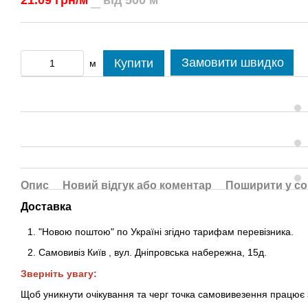
21.09 грн/м
від 500 м
Замовити швидко
Купити
м
Опис
Новий відгук або коментар
Поширити у с
Доставка
"Новою поштою" по Україні згідно тарифам перевізника.
Самовивіз Київ
,
вул. Дніпровська набережна
, 15д
.
Зверніть увагу:
Щоб уникнути очікування та черг точка самовивезення працює