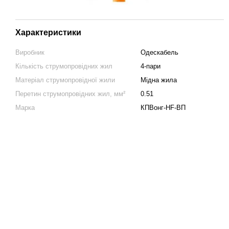
Характеристики
Виробник
Одескабель
Кількість струмопровідних жил
4-пари
Матеріал струмопровідної жили
Мідна жила
Перетин струмопровідних жил, мм²
0.51
Марка
КПВонг-HF-ВП