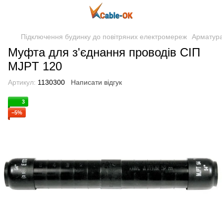
Підключення будинку до повітряних електромереж
Арматур
Муфта для з'єднання проводів СІП
MJPT 120
Артикул:
1130300
Написати відгук
3
−5%