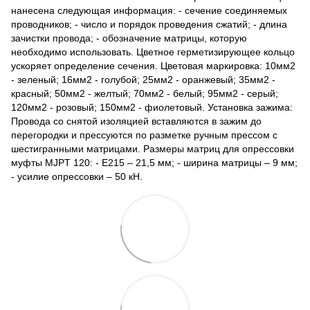
нанесена следующая информация: - сечение соединяемых
проводников; - число и порядок проведения сжатий; - длина
зачистки провода; - обозначение матрицы, которую
необходимо использовать. Цветное герметизирующее кольцо
ускоряет определение сечения. Цветовая маркировка: 10мм2
- зеленый; 16мм2 - голубой; 25мм2 - оранжевый; 35мм2 -
красный; 50мм2 - желтый; 70мм2 - белый; 95мм2 - серый;
120мм2 - розовый; 150мм2 - фиолетовый. Установка зажима:
Провода со снятой изоляцией вставляются в зажим до
перегородки и прессуются по разметке ручным прессом с
шестигранными матрицами. Размеры матриц для опрессовки
муфты MJPT 120: - Е215 – 21,5 мм; - ширина матрицы – 9 мм;
- усилие опрессовки – 50 кН.