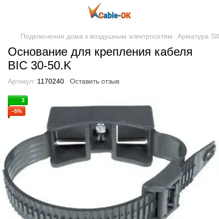
Подключение дома к воздушным электросетям
Арматура S
Основание для крепления кабеля
BIC 30-50.K
Артикул:
1170240
Оставить отзыв
3
−5%