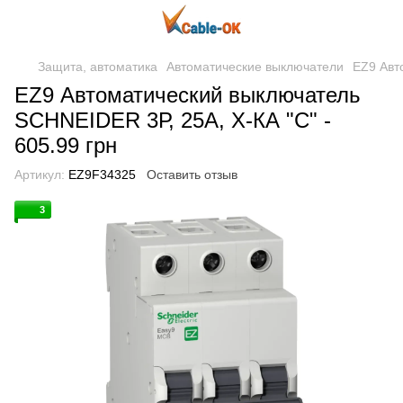
Защита, автоматика
Автоматические выключатели
EZ9 Авт
EZ9 Автоматический выключатель
SCHNEIDER 3Р, 25А, Х-КА "С" -
605.99 грн
Артикул:
EZ9F34325
Оставить отзыв
3